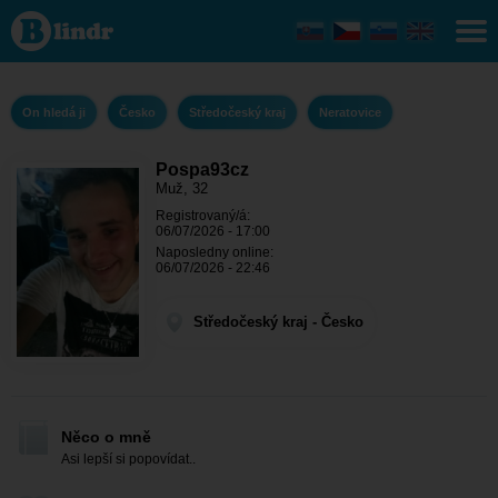
Pospa93cz -
On hledá ji
Středočeský
kraj -
Neratovice
On hledá ji
Česko
Středočeský kraj
Neratovice
Pospa93cz
Muž, 32
Registrovaný/á:
06/07/2026 - 17:00
Naposledny online:
06/07/2026 - 22:46
Středočeský kraj - Česko
Něco o mně
Asi lepší si popovídat..