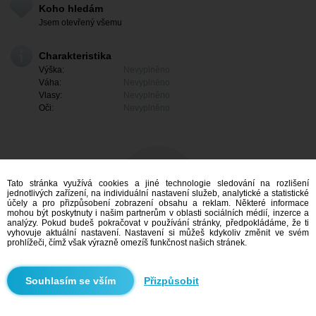
Koho hledám
Jsem otevřený všemu
Charakteristika
Výška:
Nevyplněno
Váha:
Nevyplněno
Vlasy:
Nevyplněno
Oči:
Nevyplněno
Tato stránka využívá cookies a jiné technologie sledování na rozlišení
jednotlivých zařízení, na individuální nastavení služeb, analytické a statistické
účely a pro přizpůsobení zobrazení obsahu a reklam. Některé informace
mohou být poskytnuty i našim partnerům v oblasti sociálních médií, inzerce a
analýzy. Pokud budeš pokračovat v používání stránky, předpokládáme, že ti
vyhovuje aktuální nastavení. Nastavení si můžeš kdykoliv změnit ve svém
prohlížeči, čímž však výrazně omezíš funkčnost našich stránek.
Mám zájem
Přizpůsobit
Vyhledávání