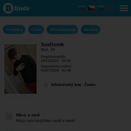
SusDomik -
On hledá ji
Středočeský
kraj -
Benešov
On hledá ji
Česko
Středočeský kraj
Benešov
SusDomik
Muž, 24
Registrovaný/á:
29/10/2022 - 00:06
Naposledny online:
02/07/2026 - 01:40
Středočeský kraj - Česko
Něco o mně
Miluju noční projíždky v autě a mekáč