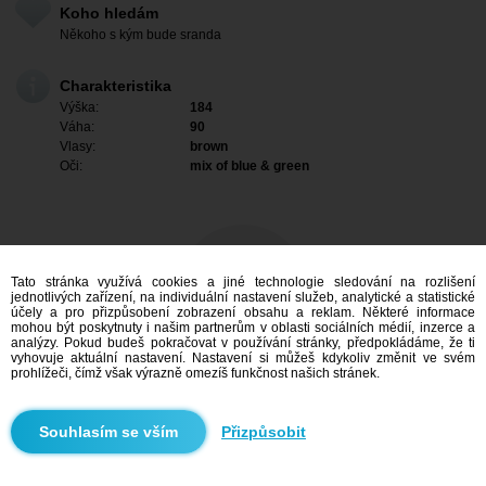
Koho hledám
Někoho s kým bude sranda
Charakteristika
Výška:
184
Váha:
90
Vlasy:
brown
Oči:
mix of blue & green
Tato stránka využívá cookies a jiné technologie sledování na rozlišení
jednotlivých zařízení, na individuální nastavení služeb, analytické a statistické
účely a pro přizpůsobení zobrazení obsahu a reklam. Některé informace
mohou být poskytnuty i našim partnerům v oblasti sociálních médií, inzerce a
analýzy. Pokud budeš pokračovat v používání stránky, předpokládáme, že ti
vyhovuje aktuální nastavení. Nastavení si můžeš kdykoliv změnit ve svém
prohlížeči, čímž však výrazně omezíš funkčnost našich stránek.
Mám zájem
Přizpůsobit
Vyhledávání