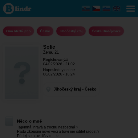
Sofie - Ona
hledá jeho
Jihočeský
kraj -
České
Budějovice
Ona hledá jeho
Česko
Jihočeský kraj
České Budějovice
Sofie
Žena, 21
Registrovaný/á:
04/02/2026 - 21:02
Naposledny online:
06/02/2026 - 18:24
Jihočeský kraj - Česko
Něco o mně
Tajemná, hravá a trochu nezbedná ?
Ráda zkouším nové věci a baví mě sdílet radost ?
Přidej se a uvidíš víc… ✨