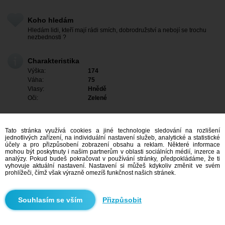
Koho hledám
Hledám lidi, kteří mají rádi smích, dobrodružství a nebojí se trochu
nezbednosti ?
Charakteristika
Výška:
174
Váha:
75
Vlasy:
Hnědě
Oči:
Zelené
Tato stránka využívá cookies a jiné technologie sledování na rozlišení
jednotlivých zařízení, na individuální nastavení služeb, analytické a statistické
účely a pro přizpůsobení zobrazení obsahu a reklam. Některé informace
mohou být poskytnuty i našim partnerům v oblasti sociálních médií, inzerce a
analýzy. Pokud budeš pokračovat v používání stránky, předpokládáme, že ti
vyhovuje aktuální nastavení. Nastavení si můžeš kdykoliv změnit ve svém
prohlížeči, čímž však výrazně omezíš funkčnost našich stránek.
Mám zájem
Přizpůsobit