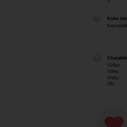
?
Koho hl
Kamarádku 
Charakter
Výška:
Váha:
Vlasy:
Oči: