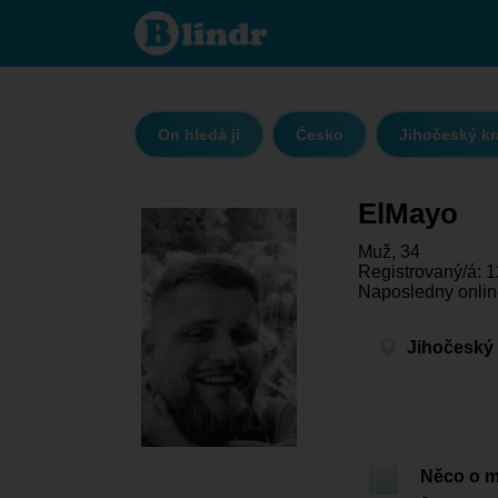
ElMayo -
On hledá
ji
Jihočeský
kraj -
Dačice
On hledá ji
Česko
Jihočeský kr
ElMayo
Muž, 34
Registrovaný/á: 1
Naposledny onlin
Jihočeský 
Něco o 