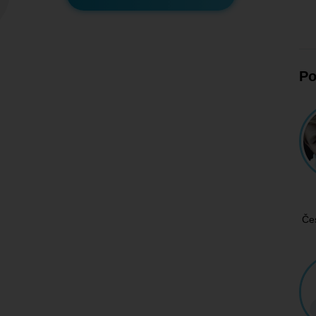
Po
Če