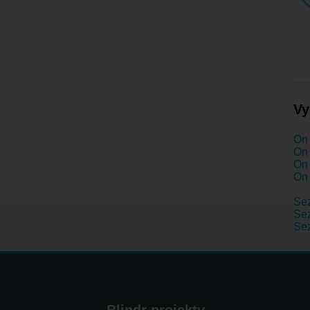
Vy
On 
On 
On 
On 
Se
Sez
Se