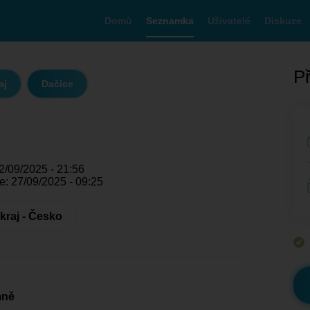
Domů
Seznamka
Uživatelé
Diskuze
Př
aj
Dačice
2/09/2025 - 21:56
e: 27/09/2025 - 09:25
kraj - Česko
mně