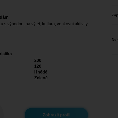
Zap
edám
s výhodou, na výlet, kultura, venkovní aktivity.
Nem
istika
200
120
Hnědé
Zelené
Zobrazit profil