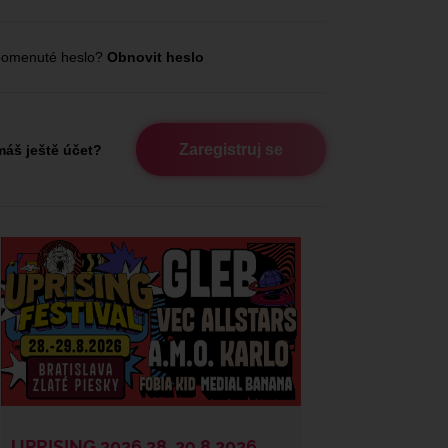
omenuté heslo?
Obnovit heslo
Zaregistruj se
áš ještě účet?