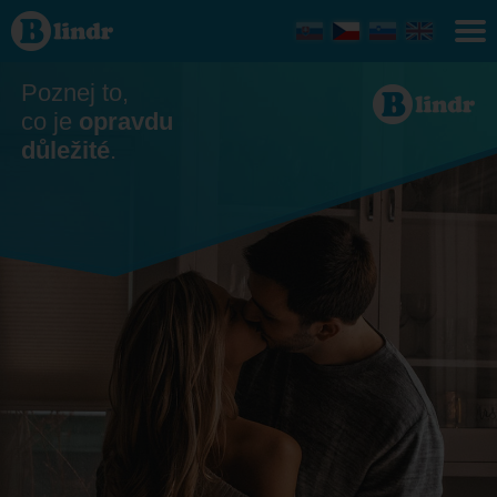
Seznamka
- On
hledá ji
Česko
Poznej to,
co je
opravdu
důležité
.