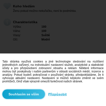
Koho hledám
Ženu pokud možno nekuřačku, není to podmínka.
Charakteristika
Výška:
180
Váha:
100
Vlasy:
Světlé
Oči:
Modré
Tato stránka využívá cookies a jiné technologie sledování na rozlišení
jednotlivých zařízení, na individuální nastavení služeb, analytické a statistické
účely a pro přizpůsobení zobrazení obsahu a reklam. Některé informace
mohou být poskytnuty i našim partnerům v oblasti sociálních médií, inzerce a
analýzy. Pokud budeš pokračovat v používání stránky, předpokládáme, že ti
vyhovuje aktuální nastavení. Nastavení si můžeš kdykoliv změnit ve svém
prohlížeči, čímž však výrazně omezíš funkčnost našich stránek.
Mám zájem
Přizpůsobit
Vyhledávání