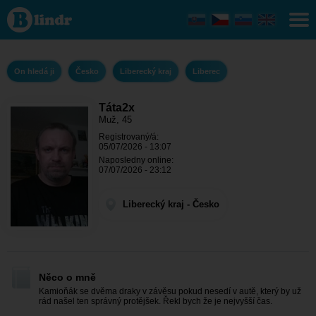
Táta2x -
On hledá
ji
Liberecký
kraj -
Liberec
On hledá ji
Česko
Liberecký kraj
Liberec
Táta2x
Muž, 45
Registrovaný/á:
05/07/2026 - 13:07
Naposledny online:
07/07/2026 - 23:12
Liberecký kraj - Česko
Něco o mně
Kamioňák se dvěma draky v závěsu pokud nesedí v autě, který by už
rád našel ten správný protějšek. Řekl bych že je nejvyšší čas.