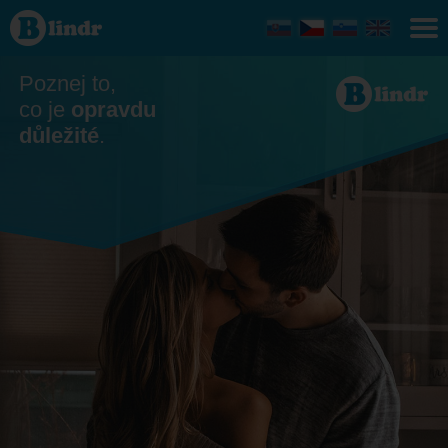
Seznamka
- On
hledá ji
Česko
Poznej to,
co je
opravdu
důležité
.