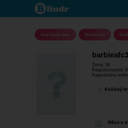
barbieafc303
- Ona hledá
jeho
Košický kraj
- Michalovce
Ona hledá jeho
Slovensko
Koši
barbieafc
Žena, 38
Registrovaný/á: 0
Naposledny onlin
Košický kr
Něco o 