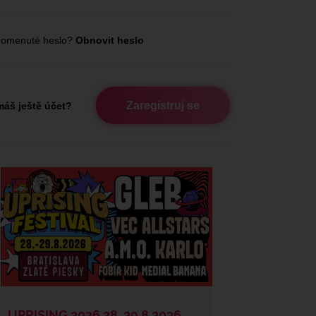
omenuté heslo?
Obnovit heslo
Zaregistruj se
áš ještě účet?