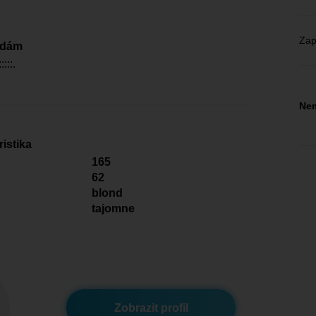
Zap
edám
:::::.
Nem
istika
165
62
blond
tajomne
Zobrazit profil