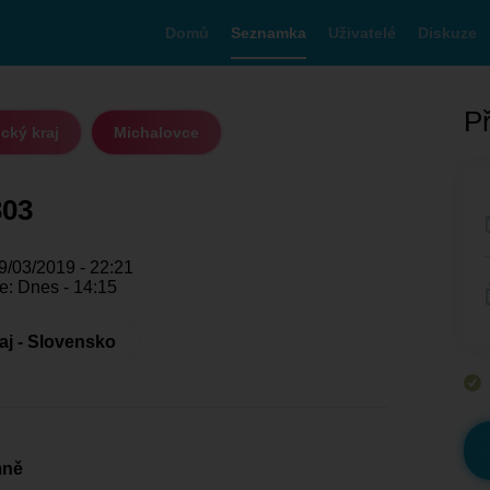
Domů
Seznamka
Uživatelé
Diskuze
Př
cký kraj
Michalovce
303
9/03/2019 - 22:21
e: Dnes - 14:15
aj - Slovensko
mně