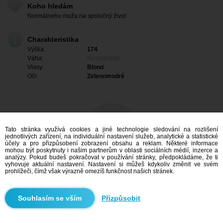
Koho hledám
Normálneho muža na spoločný život
Charakteristika
Výška:
174
Váha:
Nevyplněno
Vlasy:
Blond
Oči:
Zelenomodré
Tato stránka využívá cookies a jiné technologie sledování na rozlišení
jednotlivých zařízení, na individuální nastavení služeb, analytické a statistické
účely a pro přizpůsobení zobrazení obsahu a reklam. Některé informace
mohou být poskytnuty i našim partnerům v oblasti sociálních médií, inzerce a
analýzy. Pokud budeš pokračovat v používání stránky, předpokládáme, že ti
vyhovuje aktuální nastavení. Nastavení si můžeš kdykoliv změnit ve svém
prohlížeči, čímž však výrazně omezíš funkčnost našich stránek.
Mám zájem
Přizpůsobit
Vyhledávání