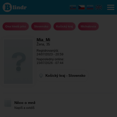
Mia_Mi -
Ona hledá
jeho
Košický
kraj -
Michalovce
Ona hledá jeho
Slovensko
Košický kraj
Michalovce
Mia_Mi
Žena, 35
Registrovaný/á:
24/07/2023 - 20:59
Naposledny online:
15/07/2026 - 07:44
Košický kraj - Slovensko
Něco o mně
Napíš a uvidíš