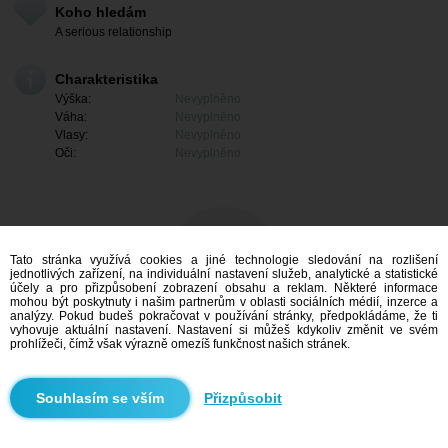
Koho hledám
A serious relationship
Charakteristika
Výška:
Nevyplněno
Váha:
Nevyplněno
Vlasy:
Nevyplněno
Oči:
Nevyplněno
Tato stránka využívá cookies a jiné technologie sledování na rozlišení
jednotlivých zařízení, na individuální nastavení služeb, analytické a statistické
účely a pro přizpůsobení zobrazení obsahu a reklam. Některé informace
mohou být poskytnuty i našim partnerům v oblasti sociálních médií, inzerce a
analýzy. Pokud budeš pokračovat v používání stránky, předpokládáme, že ti
vyhovuje aktuální nastavení. Nastavení si můžeš kdykoliv změnit ve svém
prohlížeči, čímž však výrazně omezíš funkčnost našich stránek.
Mám zájem
Přizpůsobit
Vyhledávání