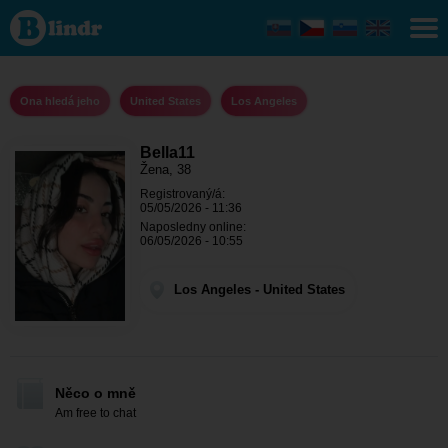
Bella11
- Ona
hledá
jeho
Los
Angeles
Ona hledá jeho
United States
Los Angeles
Bella11
Žena, 38
Registrovaný/á:
05/05/2026 - 11:36
Naposledny online:
06/05/2026 - 10:55
Los Angeles - United States
Něco o mně
Am free to chat