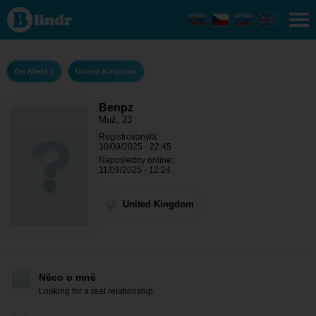
Benpz -
On hledá
ji United
Kingdom
On hledá ji
United Kingdom
Benpz
Muž, 23
Registrovaný/á:
10/09/2025 - 22:45
Naposledny online:
11/09/2025 - 12:24
United Kingdom
Něco o mně
Looking for a real relationship