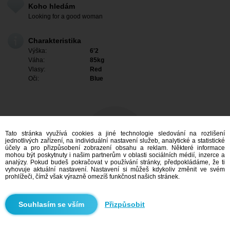
Koho hledám
Looking for a good woman
Charakteristika
Výška:
6'2
Váha:
85kg
Vlasy:
Red
Oči:
Blue
Tato stránka využívá cookies a jiné technologie sledování na rozlišení
jednotlivých zařízení, na individuální nastavení služeb, analytické a statistické
účely a pro přizpůsobení zobrazení obsahu a reklam. Některé informace
mohou být poskytnuty i našim partnerům v oblasti sociálních médií, inzerce a
analýzy. Pokud budeš pokračovat v používání stránky, předpokládáme, že ti
vyhovuje aktuální nastavení. Nastavení si můžeš kdykoliv změnit ve svém
prohlížeči, čímž však výrazně omezíš funkčnost našich stránek.
Mám zájem
Přizpůsobit
Vyhledávání