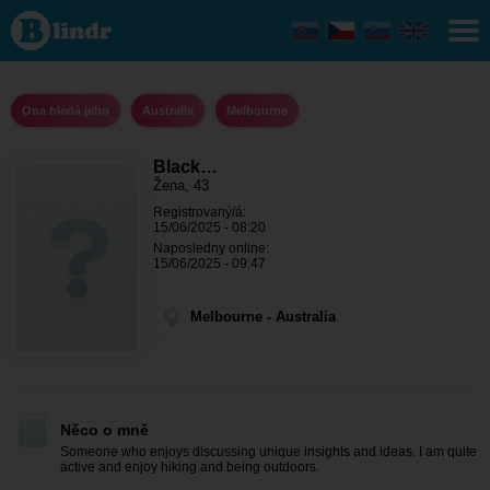
Black
Sheep -
Ona hledá
jeho
Melbourne
Ona hledá jeho
Australia
Melbourne
Black…
Žena, 43
Registrovaný/á:
15/06/2025 - 08:20
Naposledny online:
15/06/2025 - 09:47
Melbourne - Australia
Něco o mně
Someone who enjoys discussing unique insights and ideas. I am quite
active and enjoy hiking and being outdoors.