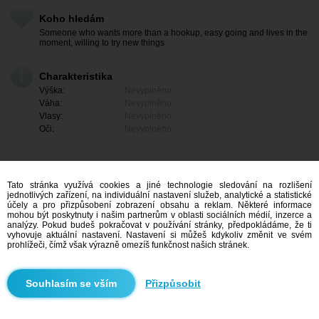
Koho hledám
Someone who wants more than a hookup, easy going and lives in the
moment, willing to try new things
Charakteristika
Výška:
Nevyplněno
Váha:
Nevyplněno
Vlasy:
Nevyplněno
Oči:
Nevyplněno
Tato stránka využívá cookies a jiné technologie sledování na rozlišení
jednotlivých zařízení, na individuální nastavení služeb, analytické a statistické
účely a pro přizpůsobení zobrazení obsahu a reklam. Některé informace
mohou být poskytnuty i našim partnerům v oblasti sociálních médií, inzerce a
analýzy. Pokud budeš pokračovat v používání stránky, předpokládáme, že ti
vyhovuje aktuální nastavení. Nastavení si můžeš kdykoliv změnit ve svém
prohlížeči, čímž však výrazně omezíš funkčnost našich stránek.
Mám zájem
Přizpůsobit
Vyhledávání