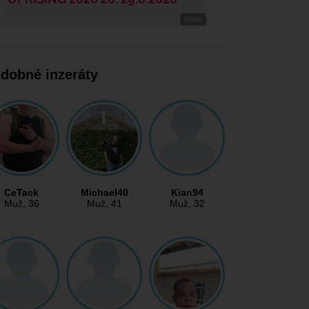
dobné inzeráty
CeTack
Michael40
Kian94
Muž
, 36
Muž
, 41
Muž
, 32