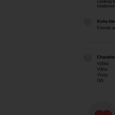
Looking f
relationsh
Koho hl
Friends a
Charakter
Výška:
Váha:
Vlasy:
Oči: