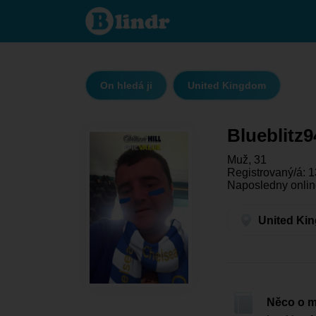
Blueblitz94
- On hledá
ji United
Kingdom
On hledá ji
United Kingdom
Blueblitz9
Muž, 31
Registrovaný/á: 1
Naposledny online
United Ki
Něco o 