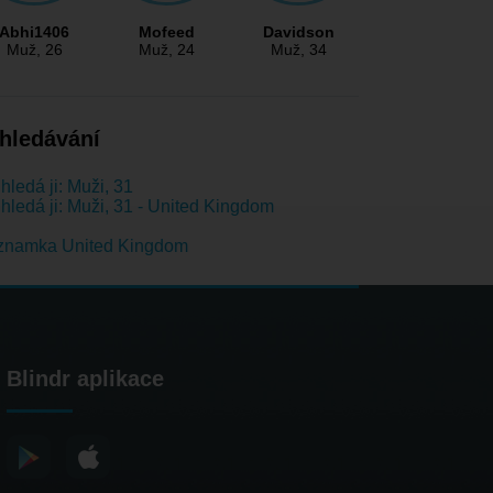
Abhi1406
Mofeed
Davidson
Muž
, 26
Muž
, 24
Muž
, 34
hledávání
hledá ji: Muži, 31
hledá ji: Muži, 31 - United Kingdom
znamka United Kingdom
Blindr aplikace