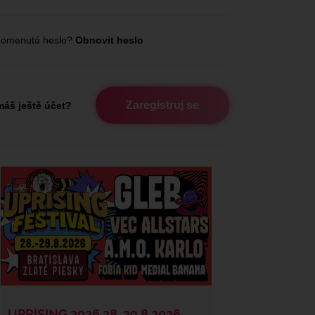
omenuté heslo?
Obnovit heslo
Zaregistruj se
áš ještě účet?