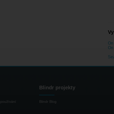
Vy
On 
On 
Se
Blindr projekty
používání
Blindr Blog