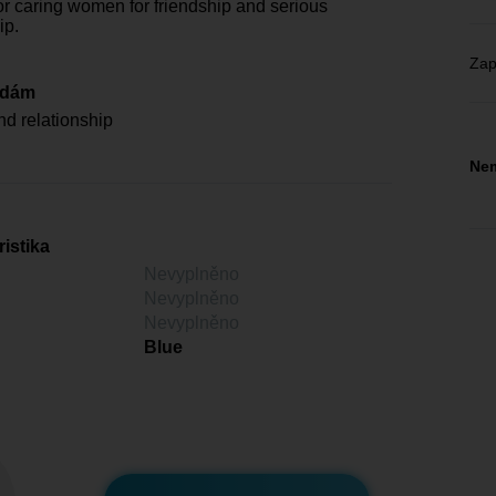
or caring women for friendship and serious
ip.
Zap
edám
nd relationship
Nem
istika
Nevyplněno
Nevyplněno
Nevyplněno
Blue