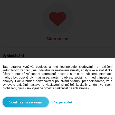
Mám zájem
Vyhledávání
Ona hledá jeho: Ženy, 28
Tato stránka využívá cookies a jiné technologie sledování na rozlišení
Ona hledá jeho: Ženy, 28 - United States
jednotlivých zařízení, na individuální nastavení služeb, analytické a statistické
Ona hledá jeho: Ženy, 28 - Chicago
účely a pro přizpůsobení zobrazení obsahu a reklam. Některé informace
mohou být poskytnuty i našim partnerům v oblasti sociálních médií, inzerce a
Seznamka United States
analýzy. Pokud budeš pokračovat v používání stránky, předpokládáme, že ti
Seznamka Chicago
vyhovuje aktuální nastavení. Nastavení si můžeš kdykoliv změnit ve svém
prohlížeči, čímž však výrazně omezíš funkčnost našich stránek.
Doporučujeme
Přizpůsobit