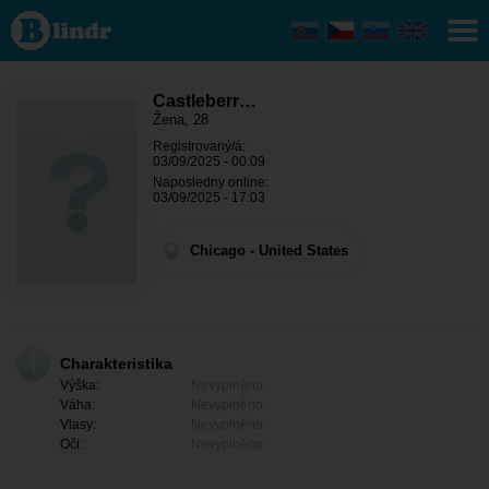
Castleberry
- Ona
hledá
někoho
Chicago
Castleberr…
Žena, 28
Registrovaný/á:
03/09/2025 - 00:09
Naposledny online:
03/09/2025 - 17:03
Chicago - United States
Charakteristika
Výška:
Nevyplněno
Váha:
Nevyplněno
Vlasy:
Nevyplněno
Oči:
Nevyplněno