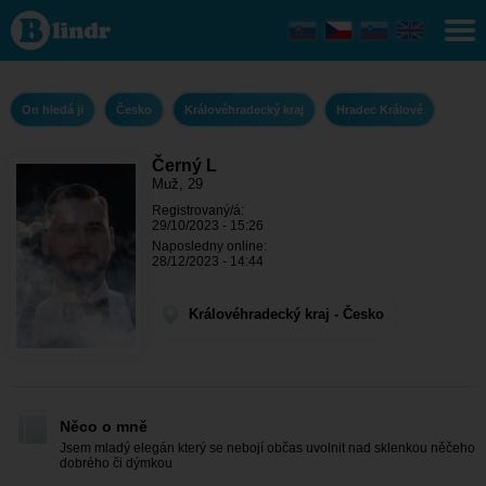
Černý L - On
hledá ji
Královéhradecký
kraj - Hradec
Králové
On hledá ji
Česko
Královéhradecký kraj
Hradec Králové
Černý L
Muž, 29
Registrovaný/á:
29/10/2023 - 15:26
Naposledny online:
28/12/2023 - 14:44
Královéhradecký kraj - Česko
Něco o mně
Jsem mladý elegán který se nebojí občas uvolnit nad sklenkou něčeho
dobrého či dýmkou