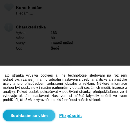
Koho hledám
Hledám ....
Charakteristika
Výška:
183
Váha:
80
Vlasy:
Tmavě hnědé
Oči:
Šedé
Tato stránka využívá cookies a jiné technologie sledování na rozlišení
jednotlivých zařízení, na individuální nastavení služeb, analytické a statistické
účely a pro přizpůsobení zobrazení obsahu a reklam. Některé informace
mohou být poskytnuty i našim partnerům v oblasti sociálních médií, inzerce a
analýzy. Pokud budeš pokračovat v používání stránky, předpokládáme, že ti
vyhovuje aktuální nastavení. Nastavení si můžeš kdykoliv změnit ve svém
prohlížeči, čímž však výrazně omezíš funkčnost našich stránek.
Mám zájem
Přizpůsobit
Vyhledávání