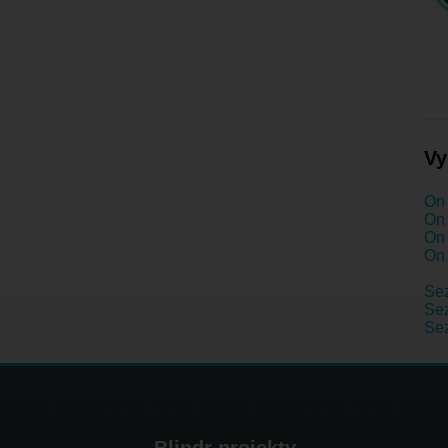
Vy
On 
On 
On 
On 
Se
Sez
Sez