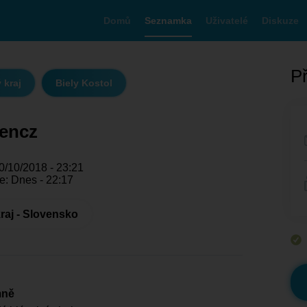
Domů
Seznamka
Uživatelé
Diskuze
Př
 kraj
Biely Kostol
rencz
0/10/2018 - 23:21
e: Dnes - 22:17
raj - Slovensko
mně