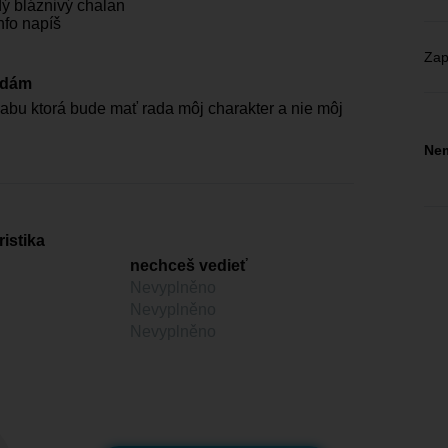
ý bláznivý chalan
nfo napíš
Zap
edám
bu ktorá bude mať rada môj charakter a nie môj
Nem
istika
nechceš vedieť
Nevyplněno
Nevyplněno
Nevyplněno