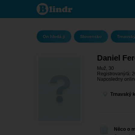
Daniel
Ferencz
- On
hledá ji
Trnavský
kraj -
Biely
Kostol
On hledá ji
Slovensko
Trnavský
Daniel Fe
Muž, 30
Registrovaný/á: 2
Naposledny onlin
Trnavský k
Něco o 