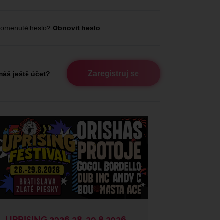
omenuté heslo?
Obnovit heslo
Zaregistruj se
áš ještě účet?