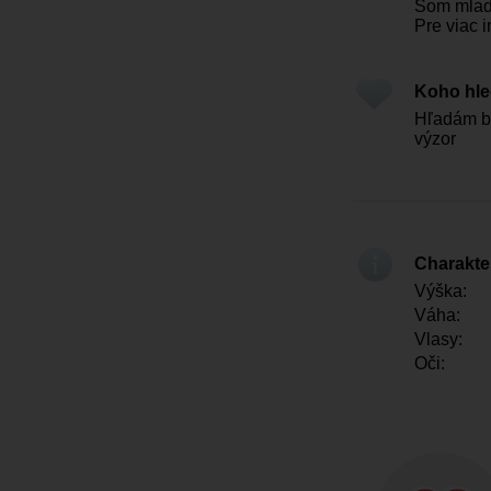
Som mlad
Pre viac i
Koho hl
Hľadám ba
výzor
Charakter
Výška:
Váha:
Vlasy:
Oči: