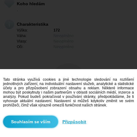
Koho hledám
.
Charakteristika
Výška:
172
Váha:
Nevyplněno
Vlasy:
Nevyplněno
Oči:
Nevyplněno
Tato stránka využívá cookies a jiné technologie sledování na rozlišení
jednotlivých zařízení, na individuální nastavení služeb, analytické a statistické
účely a pro přizpůsobení zobrazení obsahu a reklam. Některé informace
mohou být poskytnuty i našim partnerům v oblasti sociálních médií, inzerce a
analýzy. Pokud budeš pokračovat v používání stránky, předpokládáme, že ti
vyhovuje aktuální nastavení. Nastavení si můžeš kdykoliv změnit ve svém
prohlížeči, čímž však výrazně omezíš funkčnost našich stránek.
Mám zájem
Přizpůsobit
Vyhledávání