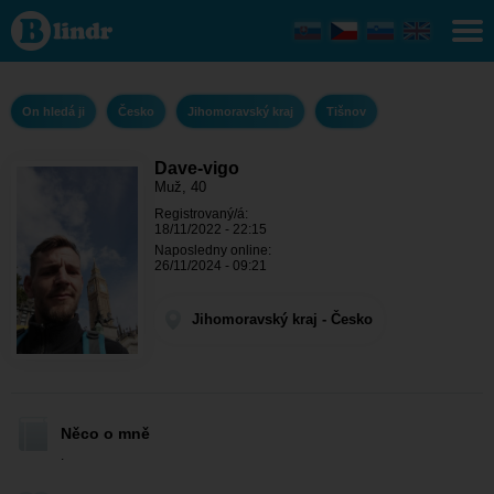
Dave-vigo -
On hledá ji
Jihomoravský
kraj - Tišnov
On hledá ji
Česko
Jihomoravský kraj
Tišnov
Dave-vigo
Muž, 40
Registrovaný/á:
18/11/2022 - 22:15
Naposledny online:
26/11/2024 - 09:21
Jihomoravský kraj - Česko
Něco o mně
.