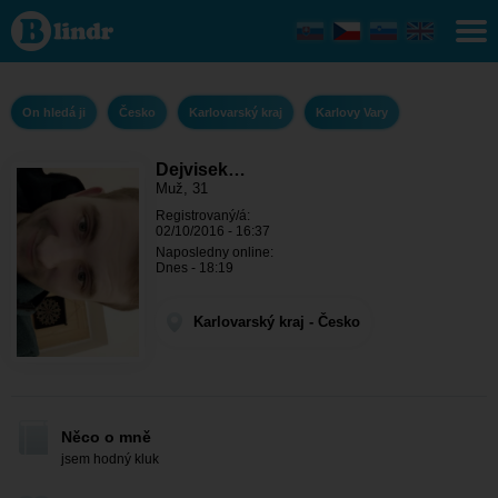
Dejvisek
1994 - On
hledá ji
Karlovarský
kraj -
Karlovy
On hledá ji
Česko
Karlovarský kraj
Karlovy Vary
Vary
Dejvisek…
Muž, 31
Registrovaný/á:
02/10/2016 - 16:37
Naposledny online:
Dnes - 18:19
Karlovarský kraj - Česko
Něco o mně
jsem hodný kluk