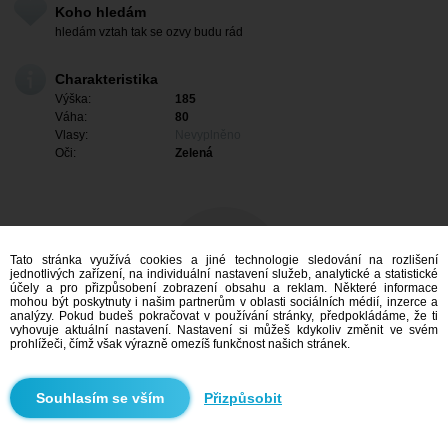
Koho hledám
hledám vztah tak se ozvy budu rád
Charakteristika
Výška:
185
Váha:
80
Vlasy:
Nevyplněno
Oči:
Zelená
Tato stránka využívá cookies a jiné technologie sledování na rozlišení
jednotlivých zařízení, na individuální nastavení služeb, analytické a statistické
účely a pro přizpůsobení zobrazení obsahu a reklam. Některé informace
mohou být poskytnuty i našim partnerům v oblasti sociálních médií, inzerce a
analýzy. Pokud budeš pokračovat v používání stránky, předpokládáme, že ti
vyhovuje aktuální nastavení. Nastavení si můžeš kdykoliv změnit ve svém
prohlížeči, čímž však výrazně omezíš funkčnost našich stránek.
Mám zájem
Přizpůsobit
Vyhledávání