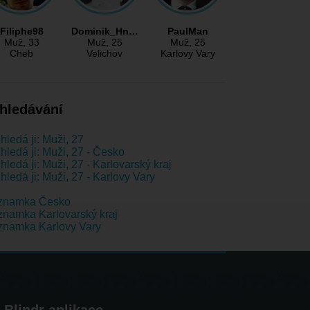
Filiphe98
Dominik_Hn…
PaulMan
Muž
, 33
Muž
, 25
Muž
, 25
Cheb
Velichov
Karlovy Vary
hledávání
hledá ji: Muži, 27
hledá ji: Muži, 27 - Česko
hledá ji: Muži, 27 - Karlovarský kraj
hledá ji: Muži, 27 - Karlovy Vary
znamka Česko
namka Karlovarský kraj
znamka Karlovy Vary