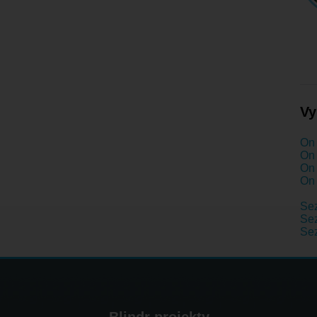
Vy
On 
On 
On 
On 
Se
Sez
Se