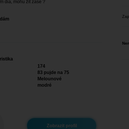
em dia, mohu žít zase ?
Zap
edám
Nem
istika
174
83 pujde na 75
Melounové
modré
Zobrazit profil