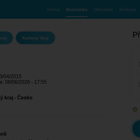
Domů
Seznamka
Uživatelé
Diskuze
Př
kraj
Karlovy Vary
13/04/2015
e: 08/06/2026 - 17:55
ý kraj - Česko
mně