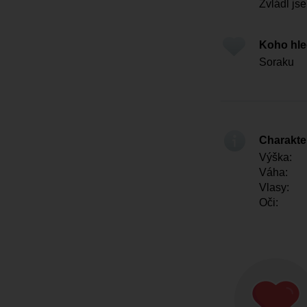
Zvládl js
Koho hl
Soraku
Charakter
Výška:
Váha:
Vlasy:
Oči: