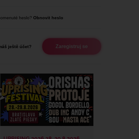
omenuté heslo?
Obnovit heslo
Zaregistruj se
áš ještě účet?