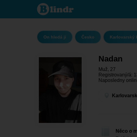
Nadan - On
hledá ji
Karlovarský
kraj -
Karlovy
Vary
On hledá ji
Česko
Karlovarský 
Nadan
Muž, 27
Registrovaný/á: 
Naposledny onlin
Karlovarsk
Něco o 