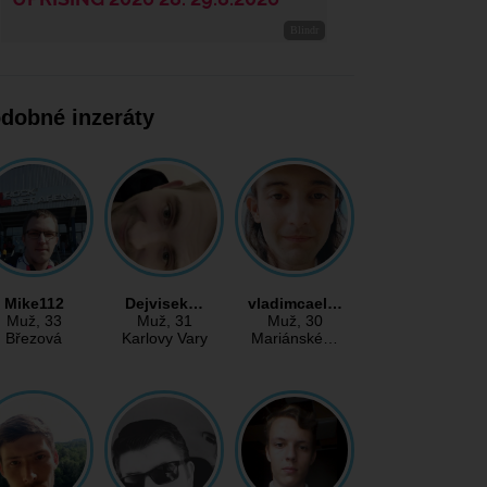
dobné inzeráty
Mike112
Dejvisek…
vladimcael…
Muž
, 33
Muž
, 31
Muž
, 30
Březová
Karlovy Vary
Mariánské…