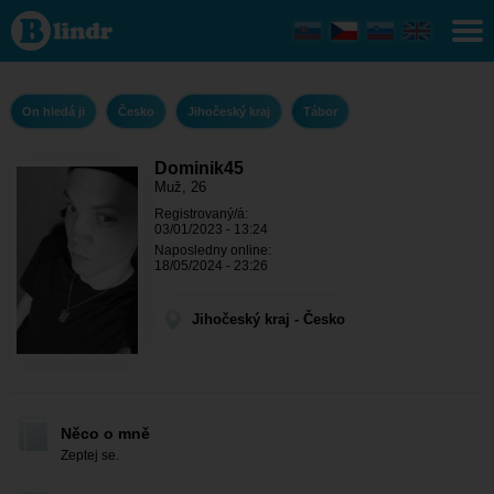
Dominik45
- On hledá
ji
Jihočeský
kraj -
Tábor
On hledá ji
Česko
Jihočeský kraj
Tábor
Dominik45
Muž, 26
Registrovaný/á:
03/01/2023 - 13:24
Naposledny online:
18/05/2024 - 23:26
Jihočeský kraj - Česko
Něco o mně
Zeptej se.