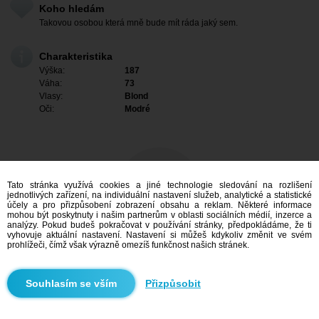
Koho hledám
Takovou osobou která mně bude mít ráda jaký sem.
Charakteristika
Výška:
187
Váha:
73
Vlasy:
Blond
Oči:
Modré
Tato stránka využívá cookies a jiné technologie sledování na rozlišení
jednotlivých zařízení, na individuální nastavení služeb, analytické a statistické
účely a pro přizpůsobení zobrazení obsahu a reklam. Některé informace
mohou být poskytnuty i našim partnerům v oblasti sociálních médií, inzerce a
analýzy. Pokud budeš pokračovat v používání stránky, předpokládáme, že ti
vyhovuje aktuální nastavení. Nastavení si můžeš kdykoliv změnit ve svém
prohlížeči, čímž však výrazně omezíš funkčnost našich stránek.
Mám zájem
Přizpůsobit
Vyhledávání