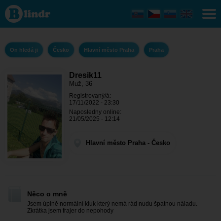
Dresik11
- On
hledá ji
Hlavní
město
Praha -
On hledá ji
Česko
Hlavní město Praha
Praha
Praha
Dresik11
Muž, 36
Registrovaný/á:
17/11/2022 - 23:30
Naposledny online:
21/05/2025 - 12:14
Hlavní město Praha - Česko
Něco o mně
Jsem úplně normální kluk který nemá rád nudu špatnou náladu.
Zkrátka jsem frajer do nepohody