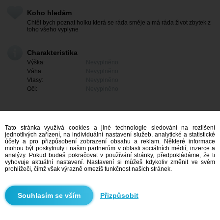
Koho hledám
Chtěl bych poznat holku která se ráda směje a má ráda život zbytek z
toho všeho vyplyne
Charakteristika
Výška:
Nevyplněno
Váha:
Nevyplněno
Vlasy:
Nevyplněno
Oči:
Nevyplněno
Tato stránka využívá cookies a jiné technologie sledování na rozlišení
jednotlivých zařízení, na individuální nastavení služeb, analytické a statistické
účely a pro přizpůsobení zobrazení obsahu a reklam. Některé informace
mohou být poskytnuty i našim partnerům v oblasti sociálních médií, inzerce a
analýzy. Pokud budeš pokračovat v používání stránky, předpokládáme, že ti
vyhovuje aktuální nastavení. Nastavení si můžeš kdykoliv změnit ve svém
prohlížeči, čímž však výrazně omezíš funkčnost našich stránek.
Mám zájem
Přizpůsobit
Vyhledávání