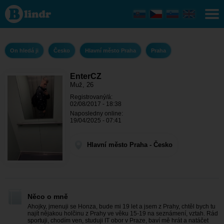
EnterCZ
- On
hledá ji
Hlavní
město
Praha -
On hledá ji
Česko
Hlavní město Praha
Praha
Praha
EnterCZ
Muž, 26
Registrovaný/á:
02/08/2017 - 18:38
Naposledny online:
19/04/2025 - 07:41
Hlavní město Praha - Česko
Něco o mně
Ahojky, jmenuji se Honza, bude mi 19 let a jsem z Prahy, chtěl bych tu
najít nějakou holčinu z Prahy ve věku 15-19 na seznámení, vztah. Rád
sportuji, chodím ven, studuji IT obor v Praze, baví mě hrát a natáčet