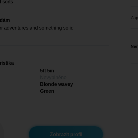
ll sorts
Zap
edám
or adventures and something solid
Nem
istika
5ft 5in
Nevyplněno
Blonde wavey
Green
Zobrazit profil