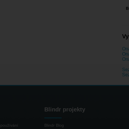
B
Vy
Ona
Ona
Ona
Sez
Se
Blindr projekty
používání
Blindr Blog