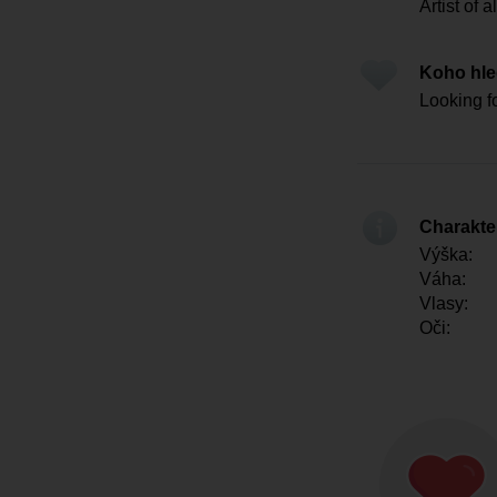
Artist of a
Koho hl
Looking f
Charakter
Výška:
Váha:
Vlasy:
Oči: