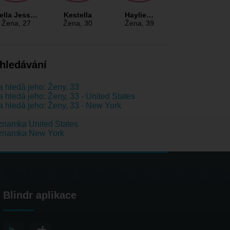
ella Jess…
Kestella
Haylie…
Žena
, 27
Žena
, 30
Žena
, 39
hledávání
 hledá jeho: Ženy, 33
 hledá jeho: Ženy, 33 - United States
 hledá jeho: Ženy, 33 - New York
namka United States
znamka New York
Blindr aplikace