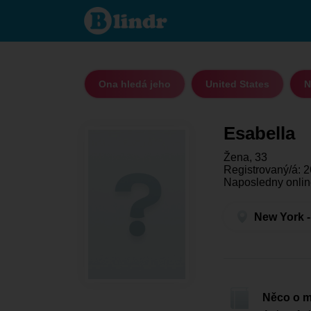
Esabella
- Ona
hledá
jeho
New
York
Ona hledá jeho
United States
N
Esabella
Žena, 33
Registrovaný/á: 2
Naposledny onlin
New York -
Něco o 