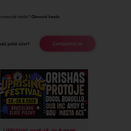
omenuté heslo?
Obnovit heslo
Zaregistruj se
áš ještě účet?