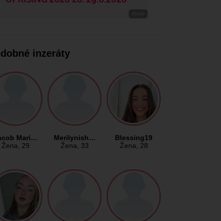
dobné inzeráty
acob Mari…
Merilynish…
Blessing19
Žena
, 29
Žena
, 33
Žena
, 28