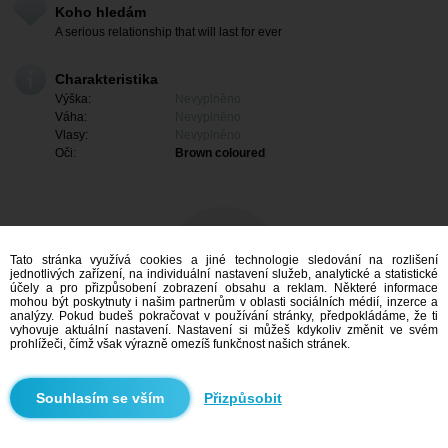
Koho hledám
A serious relationship that will last for ever
Charakteristika
Výška:
Nevyplněno
Váha:
Nevyplněno
Vlasy:
Nevyplněno
Oči:
Brown coloured
Tato stránka využívá cookies a jiné technologie sledování na rozlišení
jednotlivých zařízení, na individuální nastavení služeb, analytické a statistické
účely a pro přizpůsobení zobrazení obsahu a reklam. Některé informace
mohou být poskytnuty i našim partnerům v oblasti sociálních médií, inzerce a
analýzy. Pokud budeš pokračovat v používání stránky, předpokládáme, že ti
vyhovuje aktuální nastavení. Nastavení si můžeš kdykoliv změnit ve svém
prohlížeči, čímž však výrazně omezíš funkčnost našich stránek.
Mám zájem
Přizpůsobit
Vyhledávání