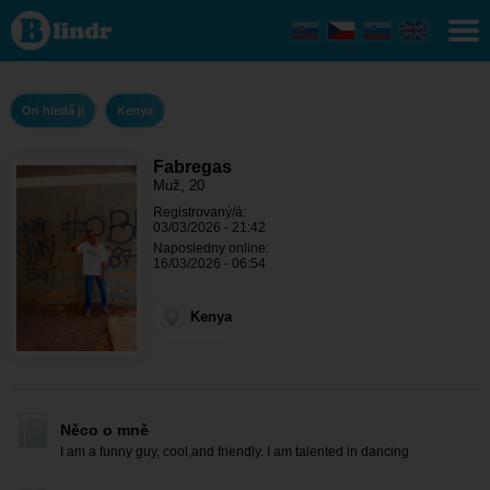
Fabregas
- On
hledá ji
Kenya
On hledá ji
Kenya
Fabregas
Muž, 20
Registrovaný/á:
03/03/2026 - 21:42
Naposledny online:
16/03/2026 - 06:54
Kenya
Něco o mně
I am a funny guy, cool,and friendly. I am talented in dancing