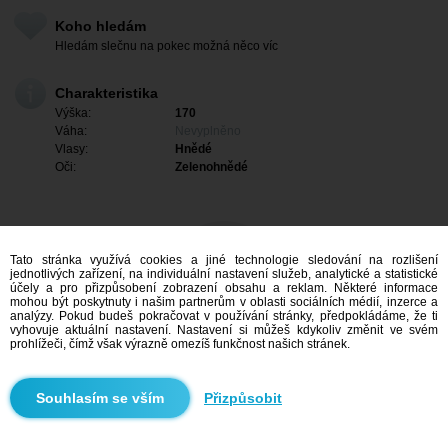
Koho hledám
Hledám slečnu na pokec možná něco víc
Charakteristika
Výška:
170
Váha:
Nevyplněno
Vlasy:
Hnědé
Oči:
Zelenohnědé
Tato stránka využívá cookies a jiné technologie sledování na rozlišení
jednotlivých zařízení, na individuální nastavení služeb, analytické a statistické
účely a pro přizpůsobení zobrazení obsahu a reklam. Některé informace
mohou být poskytnuty i našim partnerům v oblasti sociálních médií, inzerce a
analýzy. Pokud budeš pokračovat v používání stránky, předpokládáme, že ti
vyhovuje aktuální nastavení. Nastavení si můžeš kdykoliv změnit ve svém
prohlížeči, čímž však výrazně omezíš funkčnost našich stránek.
Mám zájem
Přizpůsobit
Vyhledávání