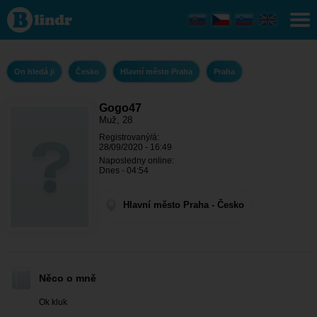
Gogo47
- On
hledá ji
Hlavní
město
Praha -
On hledá ji
Česko
Hlavní město Praha
Praha
Praha
Gogo47
Muž, 28
Registrovaný/á:
28/09/2020 - 16:49
Naposledny online:
Dnes - 04:54
Hlavní město Praha - Česko
Něco o mně
Ok kluk