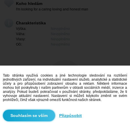
Koho hledám
I'm looking for a caring loving and honest man
Charakteristika
Výška:
Nevyplněno
Váha:
Nevyplněno
Vlasy:
Nevyplněno
Oči:
Nevyplněno
Tato stránka využívá cookies a jiné technologie sledování na rozlišení
jednotlivých zařízení, na individuální nastavení služeb, analytické a statistické
účely a pro přizpůsobení zobrazení obsahu a reklam. Některé informace
mohou být poskytnuty i našim partnerům v oblasti sociálních médií, inzerce a
analýzy. Pokud budeš pokračovat v používání stránky, předpokládáme, že ti
vyhovuje aktuální nastavení. Nastavení si můžeš kdykoliv změnit ve svém
prohlížeči, čímž však výrazně omezíš funkčnost našich stránek.
Mám zájem
Přizpůsobit
Vyhledávání