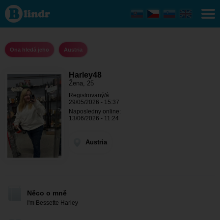
Harley48
- Ona
hledá
jeho
Austria
Ona hledá jeho
Austria
Harley48
Žena, 25
Registrovaný/á:
29/05/2026 - 15:37
Naposledny online:
13/06/2026 - 11:24
Austria
Něco o mně
I'm Bessette Harley