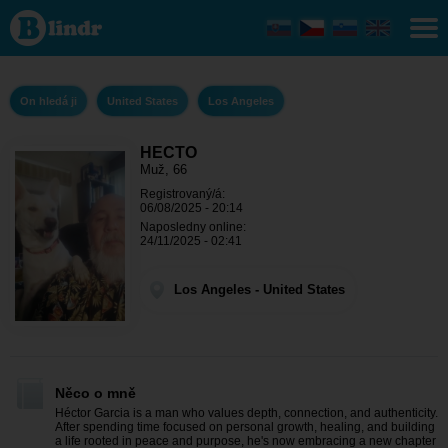
HECTO
- On
hledá ji
Los
Angeles
On hledá ji
United States
Los Angeles
HECTO
Muž, 66
Registrovaný/á:
06/08/2025 - 20:14
Naposledny online:
24/11/2025 - 02:41
Los Angeles - United States
Něco o mně
Héctor Garcia is a man who values depth, connection, and authenticity.
After spending time focused on personal growth, healing, and building
a life rooted in peace and purpose, he's now embracing a new chapter