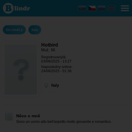
Hotbird
- On
hledá ji
Italy
On hledá ji
Italy
Hotbird
Muž, 66
Registrovaný/á:
03/08/2025 - 13:27
Naposledny online:
24/08/2025 - 01:36
Italy
Něco o mně
Sono un uomo alto bell'aspetto molto giovanile e romantico..