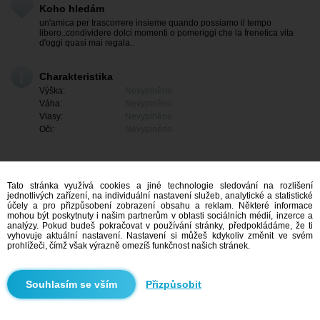
Koho hledám
un'amica per trascorrere insieme quando possiamo il tempo
libero..condividere dolci momenti o pomeriggi che la frenetica vita
d'oggi quasi mai regala..
Charakteristika
Výška:
Nevyplněno
Váha:
Nevyplněno
Vlasy:
Nevyplněno
Oči:
Nevyplněno
Tato stránka využívá cookies a jiné technologie sledování na rozlišení
jednotlivých zařízení, na individuální nastavení služeb, analytické a statistické
účely a pro přizpůsobení zobrazení obsahu a reklam. Některé informace
mohou být poskytnuty i našim partnerům v oblasti sociálních médií, inzerce a
analýzy. Pokud budeš pokračovat v používání stránky, předpokládáme, že ti
vyhovuje aktuální nastavení. Nastavení si můžeš kdykoliv změnit ve svém
prohlížeči, čímž však výrazně omezíš funkčnost našich stránek.
Mám zájem
Přizpůsobit
Vyhledávání