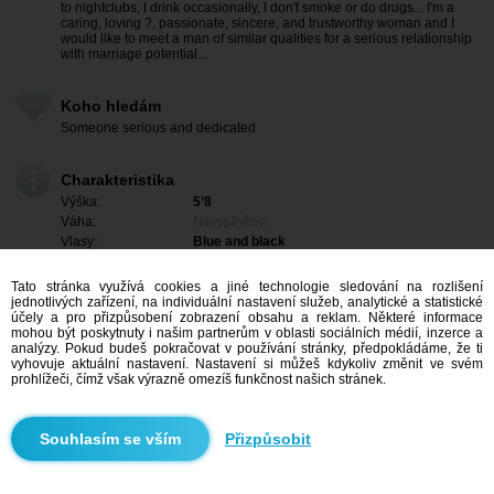
to nightclubs, I drink occasionally, I don't smoke or do drugs... I'm a
caring, loving ?, passionate, sincere, and trustworthy woman and I
would like to meet a man of similar qualities for a serious relationship
with marriage potential...
Koho hledám
Someone serious and dedicated
Charakteristika
Výška:
5’8
Váha:
Nevyplněno
Vlasy:
Blue and black
Oči:
Nevyplněno
Tato stránka využívá cookies a jiné technologie sledování na rozlišení
jednotlivých zařízení, na individuální nastavení služeb, analytické a statistické
účely a pro přizpůsobení zobrazení obsahu a reklam. Některé informace
mohou být poskytnuty i našim partnerům v oblasti sociálních médií, inzerce a
analýzy. Pokud budeš pokračovat v používání stránky, předpokládáme, že ti
vyhovuje aktuální nastavení. Nastavení si můžeš kdykoliv změnit ve svém
prohlížeči, čímž však výrazně omezíš funkčnost našich stránek.
Přizpůsobit
Mám zájem