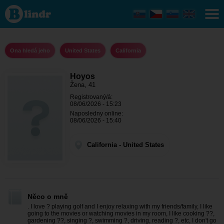
Hoyos -
Ona
hledá
jeho
California
Ona hledá jeho
United States
California
Hoyos
Žena, 41
Registrovaný/á:
08/06/2026 - 15:23
Naposledny online:
08/06/2026 - 15:40
California - United States
Něco o mně
. I love ? playing golf and I enjoy relaxing with my friends/family, I like
going to the movies or watching movies in my room, I like cooking ?‍?,
gardening ?‍?, singing ?, swimming ?, driving, reading ?, etc, I don't go