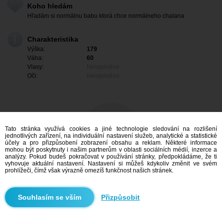
Koho hledám
Hľadám si normálnu babu ktorá chce normálneho chalana
Charakteristika
Výška:
179
Váha:
60
Vlasy:
Nevyplněno
Oči:
Nevyplněno
Tato stránka využívá cookies a jiné technologie sledování na rozlišení
jednotlivých zařízení, na individuální nastavení služeb, analytické a statistické
účely a pro přizpůsobení zobrazení obsahu a reklam. Některé informace
mohou být poskytnuty i našim partnerům v oblasti sociálních médií, inzerce a
analýzy. Pokud budeš pokračovat v používání stránky, předpokládáme, že ti
vyhovuje aktuální nastavení. Nastavení si můžeš kdykoliv změnit ve svém
prohlížeči, čímž však výrazně omezíš funkčnost našich stránek.
Mám zájem
Přizpůsobit
Vyhledávání