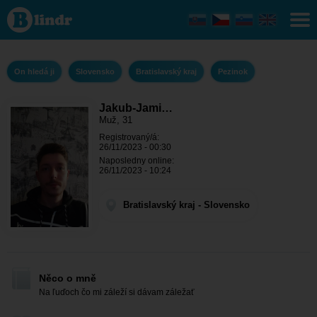
Jakub-
Jamie - On
hledá ji
Bratislavský
kraj -
Pezinok
On hledá ji
Slovensko
Bratislavský kraj
Pezinok
Jakub-Jami…
Muž, 31
Registrovaný/á:
26/11/2023 - 00:30
Naposledny online:
26/11/2023 - 10:24
Bratislavský kraj - Slovensko
Něco o mně
Na ľuďoch čo mi záleží si dávam záležať