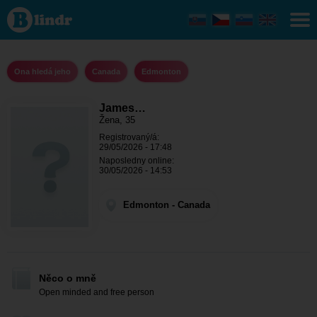
James
Arthur -
Ona hledá
jeho
Edmonton
Ona hledá jeho
Canada
Edmonton
James…
Žena, 35
Registrovaný/á:
29/05/2026 - 17:48
Naposledny online:
30/05/2026 - 14:53
Edmonton - Canada
Něco o mně
Open minded and free person