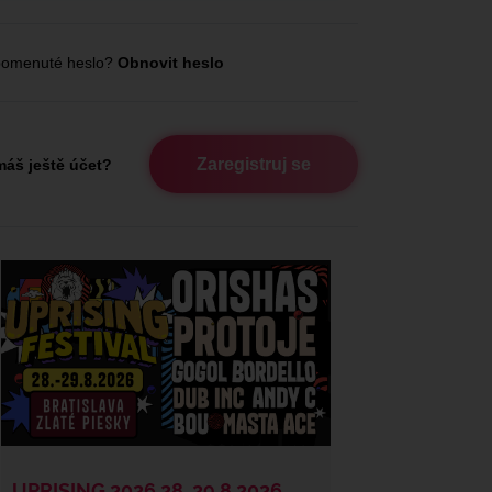
omenuté heslo?
Obnovit heslo
Zaregistruj se
áš ještě účet?