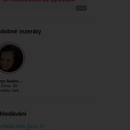
dobné inzeráty
ana Szabo…
Žena
, 35
nátky nad…
hledávání
 hledá jeho: Ženy, 37