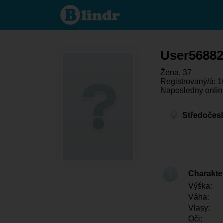
User568823897
- Ona hledá
někoho
Středočeský
kraj - Příbram
User5688
Žena, 37
Registrovaný/á: 1
Naposledny onlin
Středočesk
Charakter
Výška:
Váha:
Vlasy:
Oči: