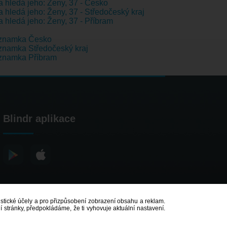
 hledá jeho: Ženy, 37 - Česko
 hledá jeho: Ženy, 37 - Středočeský kraj
 hledá jeho: Ženy, 37 - Příbram
znamka Česko
namka Středočeský kraj
znamka Příbram
Blindr aplikace
atistické účely a pro přizpůsobení zobrazení obsahu a reklam.
 stránky, předpokládáme, že ti vyhovuje aktuální nastavení.