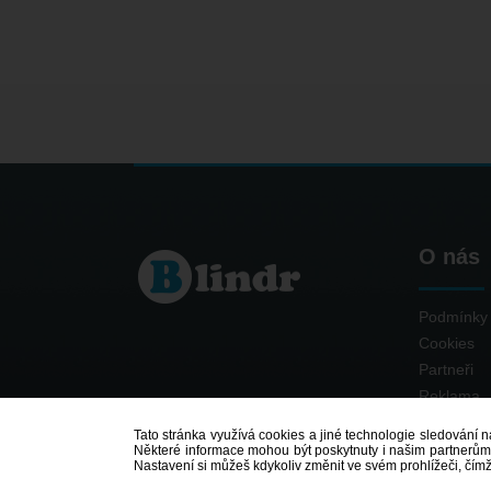
O nás
Podmínky 
Cookies
Partneři
Reklama
Kontakt
Tato stránka využívá cookies a jiné technologie sledování na
Některé informace mohou být poskytnuty i našim partnerům v
Nastavení si můžeš kdykoliv změnit ve svém prohlížeči, čím