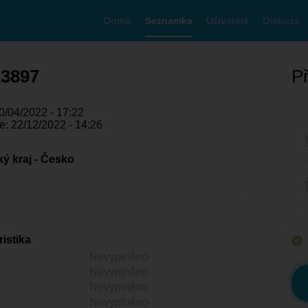
Domů
Seznamka
Uživatelé
Diskuze
23897
Př
0/04/2022 - 17:22
e: 22/12/2022 - 14:26
ý kraj - Česko
istika
Nevyplněno
Nevyplněno
Nevyplněno
Nevyplněno