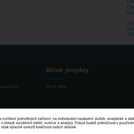
Ona
Ona
Ona
Se
Sez
Se
Blindr projekty
používání
Blindr Blog
 rozlišení jednotlivých zařízení, na individuální nastavení služeb, analytické a st
 oblasti sociálních médií, inzerce a analýzy. Pokud budeš pokračovat v používání
ž však výrazně omezíš funkčnost našich stránek.