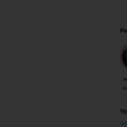
Po
J
Be
Vy
Ona