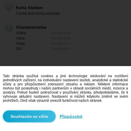
Koho hledám
Caring and loving soulmate
Charakteristika
Výška:
Nevyplněno
Váha:
Nevyplněno
Vlasy:
Nevyplněno
Oči:
Nevyplněno
Tato stránka využívá cookies a jiné technologie sledování na rozlišení
jednotlivých zařízení, na individuální nastavení služeb, analytické a statistické
účely a pro přizpůsobení zobrazení obsahu a reklam. Některé informace
mohou být poskytnuty i našim partnerům v oblasti sociálních médií, inzerce a
analýzy. Pokud budeš pokračovat v používání stránky, předpokládáme, že ti
vyhovuje aktuální nastavení. Nastavení si můžeš kdykoliv změnit ve svém
prohlížeči, čímž však výrazně omezíš funkčnost našich stránek.
Mám zájem
Přizpůsobit
Vyhledávání