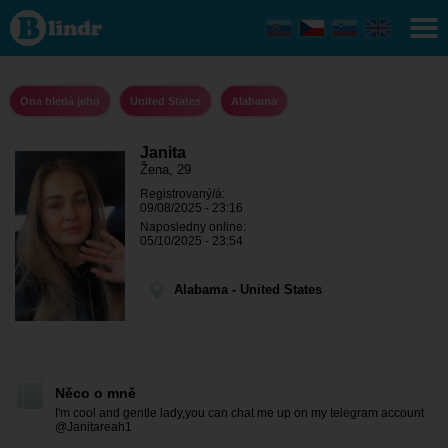
Janita -
Ona
hledá
jeho
Alabama
Ona hledá jeho
United States
Alabama
Janita
Žena, 29
Registrovaný/á:
09/08/2025 - 23:16
Naposledny online:
05/10/2025 - 23:54
Alabama - United States
Něco o mně
I'm cool and gentle lady,you can chat me up on my telegram account
@Janitareah1