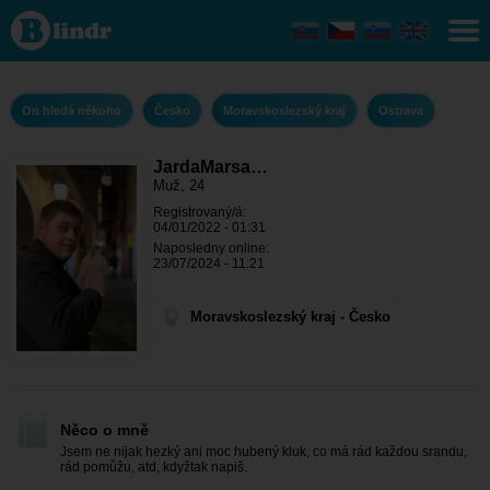
JardaMarsal - On
hledá někoho
Moravskoslezský
kraj - Ostrava
On hledá někoho
Česko
Moravskoslezský kraj
Ostrava
JardaMarsa…
Muž, 24
Registrovaný/á:
04/01/2022 - 01:31
Naposledny online:
23/07/2024 - 11:21
Moravskoslezský kraj - Česko
Něco o mně
Jsem ne nijak hezký ani moc hubený kluk, co má rád každou srandu,
rád pomůžu, atd, kdyžtak napiš.