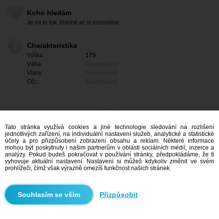
Koho hledám
Je mi to fuk, hlavně ať si rozumíme.
Charakteristika
Výška:
175
Váha:
Nevyplněno
Vlasy:
Nevyplněno
Oči:
Nevyplněno
Tato stránka využívá cookies a jiné technologie sledování na rozlišení
jednotlivých zařízení, na individuální nastavení služeb, analytické a statistické
účely a pro přizpůsobení zobrazení obsahu a reklam. Některé informace
mohou být poskytnuty i našim partnerům v oblasti sociálních médií, inzerce a
analýzy. Pokud budeš pokračovat v používání stránky, předpokládáme, že ti
vyhovuje aktuální nastavení. Nastavení si můžeš kdykoliv změnit ve svém
prohlížeči, čímž však výrazně omezíš funkčnost našich stránek.
Mám zájem
Přizpůsobit
Vyhledávání