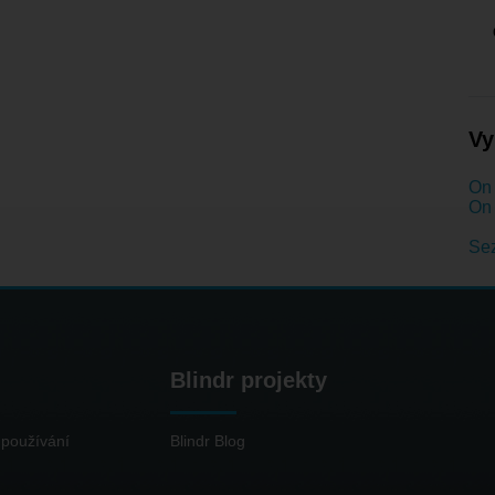
Vy
On 
On 
Se
Blindr projekty
používání
Blindr Blog