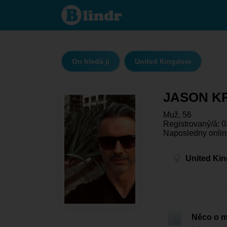
JASON
KREESE
- On
hledá ji
United
Kingdom
On hledá ji
United Kingdom
JASON K
Muž, 56
Registrovaný/á: 0
Naposledny onlin
United Ki
Něco o 