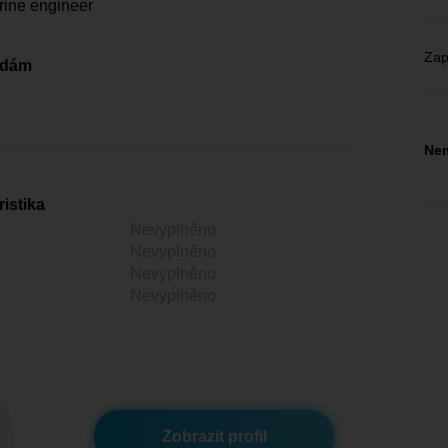
rine engineer
Zap
edám
Nem
istika
Nevyplněno
Nevyplněno
Nevyplněno
Nevyplněno
Zobrazit profil