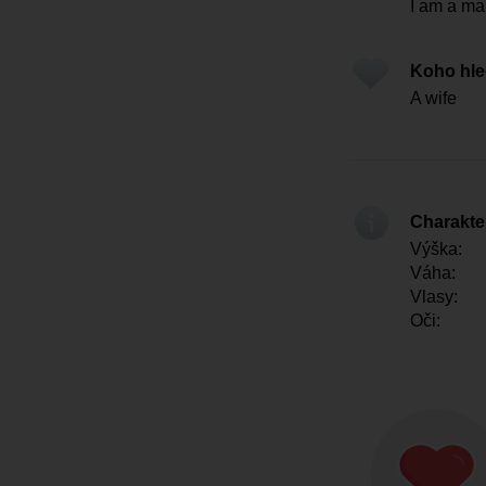
I am a ma
Koho hl
A wife
Charakter
Výška:
Váha:
Vlasy:
Oči: