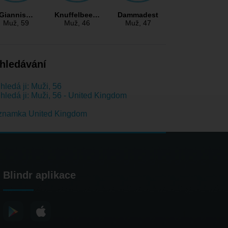
Giannis…
Knuffelbee…
Dammadest
Muž
, 59
Muž
, 46
Muž
, 47
hledávání
hledá ji: Muži, 56
hledá ji: Muži, 56 - United Kingdom
znamka United Kingdom
Blindr aplikace