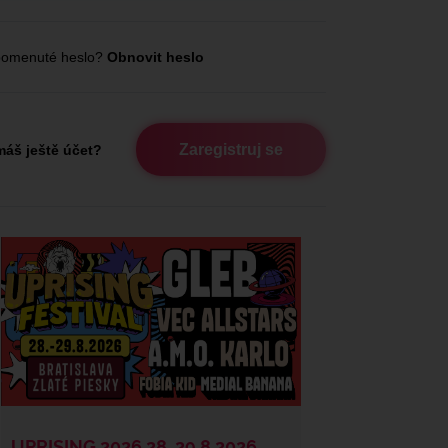
omenuté heslo?
Obnovit heslo
Zaregistruj se
áš ještě účet?