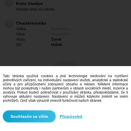
Koho hledám
Hledám ženu na cokoliv..
Charakteristika
Výška:
Nevyplněno
Váha:
Nevyplněno
Vlasy:
Černé
Oči:
Hnědé
Tato stránka využívá cookies a jiné technologie sledování na rozlišení
jednotlivých zařízení, na individuální nastavení služeb, analytické a statistické
účely a pro přizpůsobení zobrazení obsahu a reklam. Některé informace
mohou být poskytnuty i našim partnerům v oblasti sociálních médií, inzerce a
analýzy. Pokud budeš pokračovat v používání stránky, předpokládáme, že ti
vyhovuje aktuální nastavení. Nastavení si můžeš kdykoliv změnit ve svém
prohlížeči, čímž však výrazně omezíš funkčnost našich stránek.
Mám zájem
Přizpůsobit
Vyhledávání