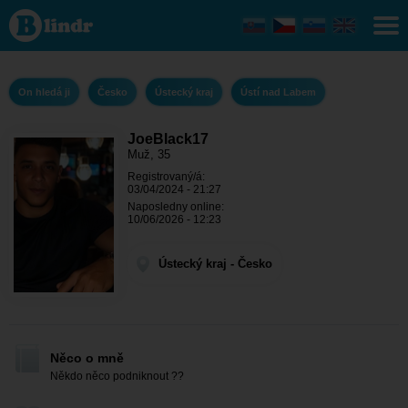
JoeBlack17
- On hledá
ji Ústecký
kraj - Ústí
nad Labem
On hledá ji
Česko
Ústecký kraj
Ústí nad Labem
JoeBlack17
Muž, 35
Registrovaný/á:
03/04/2024 - 21:27
Naposledny online:
10/06/2026 - 12:23
Ústecký kraj - Česko
Něco o mně
Někdo něco podniknout ??