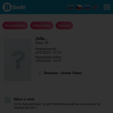
Julia
Womack
- Ona
hledá
jeho
Delaware
Ona hledá jeho
United States
Delaware
Julia…
Žena, 33
Registrovaný/á:
14/11/2023 - 17:15
Naposledny online:
18/03/2024 - 22:37
Delaware - United States
Něco o mně
Hi I'm Julia pet lover ☺️,and I think this would be a cool place for
newbie like me ?