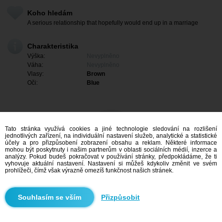
Koho hledám
A serious relationship that hopefully would end up in a marriage
Charakteristika
Výška:
Nevyplněno
Váha:
Nevyplněno
Vlasy:
Brown
Oči:
Blue
Tato stránka využívá cookies a jiné technologie sledování na rozlišení
jednotlivých zařízení, na individuální nastavení služeb, analytické a statistické
účely a pro přizpůsobení zobrazení obsahu a reklam. Některé informace
mohou být poskytnuty i našim partnerům v oblasti sociálních médií, inzerce a
analýzy. Pokud budeš pokračovat v používání stránky, předpokládáme, že ti
vyhovuje aktuální nastavení. Nastavení si můžeš kdykoliv změnit ve svém
prohlížeči, čímž však výrazně omezíš funkčnost našich stránek.
Mám zájem
Přizpůsobit
Vyhledávání