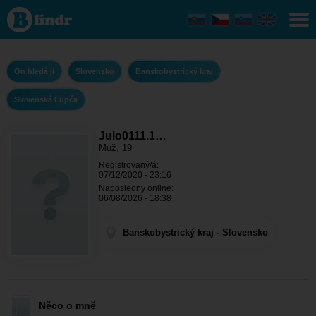
Julo0111.1eo -
On hledá ji
Banskobystrický
kraj - Slovenská
Ľupča
On hledá ji
Slovensko
Banskobystrický kraj
Slovenská Ľupča
Julo0111.1…
Muž, 19
Registrovaný/á:
07/12/2020 - 23:16
Naposledny online:
06/08/2026 - 18:38
Banskobystrický kraj - Slovensko
Něco o mně