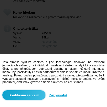
Zakladne viem robit web.
Koho hledám
Niekoho na zoznamenie a potom mozno,aj nico viac
Charakteristika
Výška:
205cm
Váha:
95kg
Vlasy:
Nevyplněno
Oči:
Nevyplněno
Tato stránka využívá cookies a jiné technologie sledování na rozlišení
jednotlivých zařízení, na individuální nastavení služeb, analytické a statistické
účely a pro přizpůsobení zobrazení obsahu a reklam. Některé informace
mohou být poskytnuty i našim partnerům v oblasti sociálních médií, inzerce a
analýzy. Pokud budeš pokračovat v používání stránky, předpokládáme, že ti
vyhovuje aktuální nastavení. Nastavení si můžeš kdykoliv změnit ve svém
prohlížeči, čímž však výrazně omezíš funkčnost našich stránek.
Mám zájem
Přizpůsobit