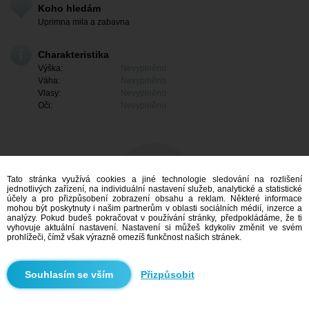
Koho hledám
Uprimna mila a zabavna
Charakteristika
Výška:
Nevyplněno
Váha:
Nevyplněno
Vlasy:
Nevyplněno
Oči:
Nevyplněno
Tato stránka využívá cookies a jiné technologie sledování na rozlišení
jednotlivých zařízení, na individuální nastavení služeb, analytické a statistické
účely a pro přizpůsobení zobrazení obsahu a reklam. Některé informace
mohou být poskytnuty i našim partnerům v oblasti sociálních médií, inzerce a
analýzy. Pokud budeš pokračovat v používání stránky, předpokládáme, že ti
vyhovuje aktuální nastavení. Nastavení si můžeš kdykoliv změnit ve svém
prohlížeči, čímž však výrazně omezíš funkčnost našich stránek.
Mám zájem
Přizpůsobit
Vyhledávání