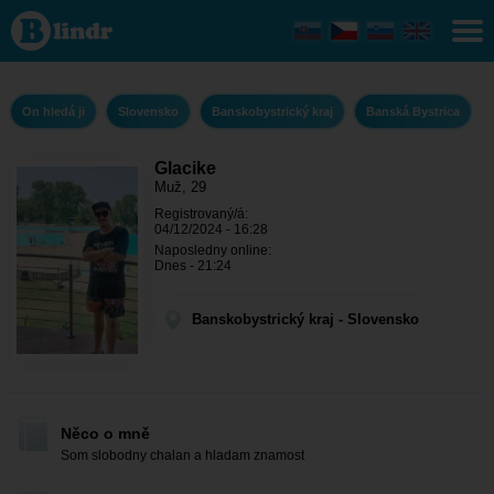
Glacike - On
hledá ji
Banskobystrický
kraj - Banská
Bystrica
On hledá ji
Slovensko
Banskobystrický kraj
Banská Bystrica
Glacike
Muž, 29
Registrovaný/á:
04/12/2024 - 16:28
Naposledny online:
Dnes - 21:24
Banskobystrický kraj - Slovensko
Něco o mně
Som slobodny chalan a hladam znamost