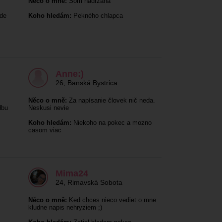
Něco o mně:
Som nadržaná
de
Koho hledám:
Pekného chlapca
Anne:)
26
,
Banská Bystrica
Něco o mně:
Za napísanie človek nič neda.
dbu
Neskusi nevie
Koho hledám:
Niekoho na pokec a mozno
casom viac
Mima24
24
,
Rimavská Sobota
Něco o mně:
Ked chces nieco vediet o mne
kludne napis nehryziem ;)