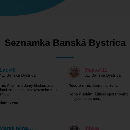
Seznamka Banská Bystrica
Laci40
Majka411
41
,
Banská Bystrica
31
,
Banská Bystrica
ně:
Ahoj mile damy,hledam zde
Něco o mně:
Som milá žena
tkani za ucelem nezavazneho s..u.
zenu…
Koho hledám:
Milého spoľahlivého 
milujúceho partnera
edám:
zenu
Marek Mina…
Miska