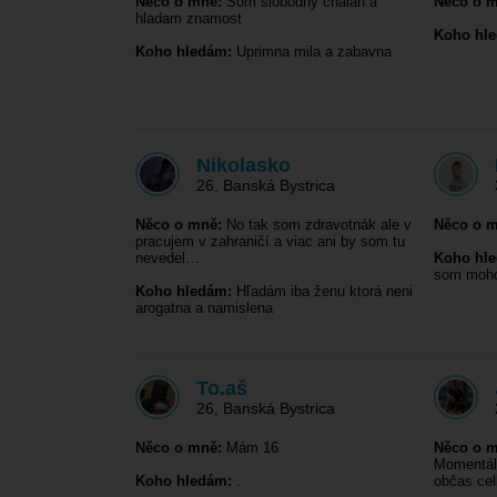
Něco o mně:
Som slobodny chalan a
Něco o m
hladam znamost
Koho hl
Koho hledám:
Uprimna mila a zabavna
Nikolasko
26
,
Banská Bystrica
Něco o mně:
No tak som zdravotnák ale v
Něco o m
pracujem v zahraničí a viac ani by som tu
nevedel…
Koho hl
som mohol
Koho hledám:
Hľadám iba ženu ktorá neni
arogatna a namislena
To.aš
26
,
Banská Bystrica
Něco o mně:
Mám 16
Něco o m
Momentáln
Koho hledám:
.
občas ce