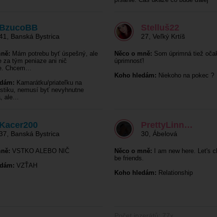
BzucoBB
Stelluš22
41
,
Banská Bystrica
27
,
Veľký Krtíš
ně:
Mám potrebu byť úspešný, ale
Něco o mně:
Som úprimná tiež oč
e za tým peniaze ani nič
úprimnosť!
ne. Chcem…
Koho hledám:
Niekoho na pokec ?
edám:
Kamarátku/priateľku na
istiku, nemusí byť nevyhnutne
a, ale…
Kacer200
PrettyLinn…
37
,
Banská Bystrica
30
,
Ábelová
ně:
VSTKO ALEBO NIČ
Něco o mně:
I am new here. Let's c
be friends.
edám:
VZŤAH
Koho hledám:
Relationship
Počet inzerátů: 77x