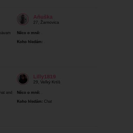
Aňuška
27
,
Žarnovica
akávam
Něco o mně:
.
Koho hledám:
.
Lilly1819
29
,
Veľký Krtíš
hat and
Něco o mně:
.
Koho hledám:
Chat