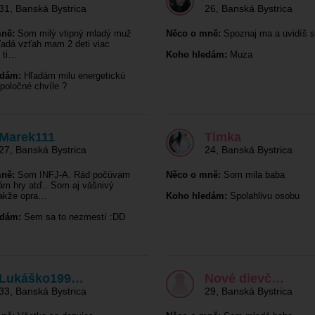
31
,
Banská Bystrica
26
,
Banská Bystrica
ně:
Som milý vtipný mladý muž
Něco o mně:
Spoznaj ma a uvidíš 
hľadá vzťah mam 2 deti viac
í ti…
Koho hledám:
Muza
edám:
Hľadám milu energetickú
poločné chvíle ?
Marek111
Timka
27
,
Banská Bystrica
24
,
Banská Bystrica
ně:
Som INFJ-A. Rád počúvam
Něco o mně:
Som mila baba
ám hry atď.. Som aj vášnivý
takže opra…
Koho hledám:
Spolahlivu osobu
edám:
Sem sa to nezmestí :DD
Lukáško199…
Nové dievč…
33
,
Banská Bystrica
29
,
Banská Bystrica