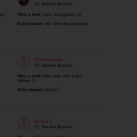
19
,
Banská Bystrica
sam
Něco o mně:
Insta: popryguncik.13
Koho hledám:
Nič vážne iba popísanie
Ciernovlas…
20
,
Banská Bystrica
Něco o mně:
Mám rada vinko a plno
zábavy ??
Koho hledám:
Muža ?
Ema13
22
,
Banská Bystrica