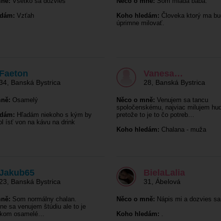
ně:
Všetko sa dozvies
Něco o mně:
Som mladá baba.
edám:
Vzťah
Koho hledám:
Človeka ktorý ma bu
úprimne milovať.
Faeton
Vanesa…
34
,
Banská Bystrica
28
,
Banská Bystrica
ně:
Osamelý
Něco o mně:
Venujem sa tancu
spoločenskému, najviac milujem hu
edám:
Hľadám niekoho s kým by
pretože to je to čo potreb…
 ísť von na kávu na drink
Koho hledám:
Chalana - muža
Jakub65
BielaLalia
23
,
Banská Bystrica
31
,
Ábelová
ně:
Som normálny chalan.
Něco o mně:
Nápis mi a dozvies sa
e sa venujem štúdiu ale to je
lkom osamelé…
Koho hledám:
.