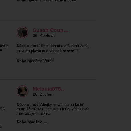
Koho hledám:
Zatial hladam pokec
Susan Coun…
36
,
Ábelová
ovím,
Něco o mně:
Som úprimná a čestná žena,
mu
milujem plávanie a varenie ❤️❤️❤️??
Koho hledám:
Vzťah
Melania876…
20
,
Zvolen
Něco o mně:
Ahojky volam sa melania
 SA
mam 18 rokov a ponukam fotky videjka ak
mas zaujem napis…
Koho hledám:
....
a