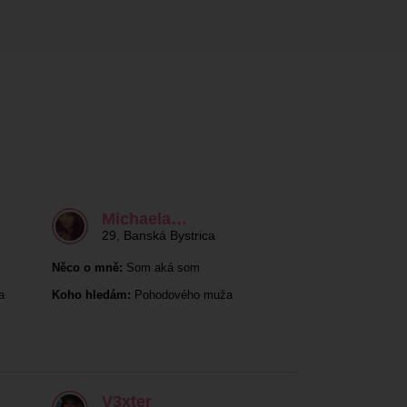
Michaela…
29
,
Banská Bystrica
Něco o mně:
Som aká som
a
Koho hledám:
Pohodového muža
V3xter