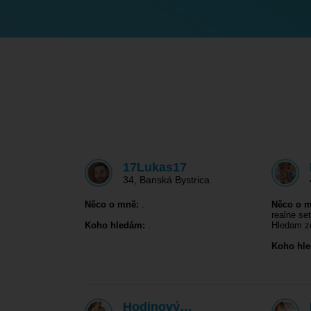
17Lukas17
34
,
Banská Bystrica
Něco o mně:
.
Něco o m
realne se
Koho hledám:
.
Hledam 
Koho hl
Hodinový…