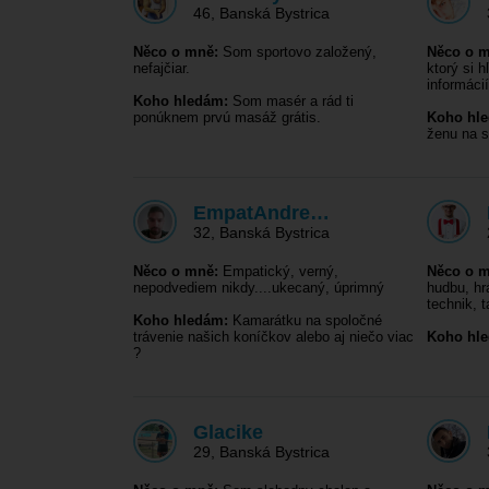
46
,
Banská Bystrica
Něco o mně:
Som sportovo založený,
Něco o m
nefajčiar.
ktorý si 
informáci
Koho hledám:
Som masér a rád ti
ponúknem prvú masáž grátis.
Koho hl
ženu na s
EmpatAndre…
32
,
Banská Bystrica
Něco o mně:
Empatický, verný,
Něco o m
nepodvediem nikdy....ukecaný, úprimný
hudbu, hr
technik, 
Koho hledám:
Kamarátku na spoločné
trávenie našich koníčkov alebo aj niečo viac
Koho hl
?
Glacike
29
,
Banská Bystrica