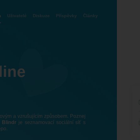
a
Uživatelé
Diskuze
Příspěvky
Články
line
 novým a vzrušujícím způsobem. Poznej
!
Blindr
je seznamovací sociální síť s
epo.