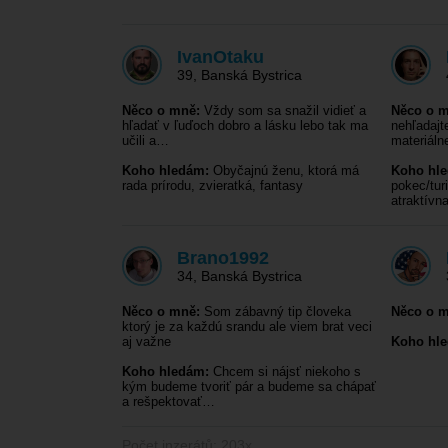
IvanOtaku
39
,
Banská Bystrica
Něco o mně:
Vždy som sa snažil vidieť a
Něco o m
hľadať v ľuďoch dobro a lásku lebo tak ma
nehľadajt
učili a…
materiál
Koho hledám:
Obyčajnú ženu, ktorá má
Koho hl
rada prírodu, zvieratká, fantasy
pokec/tur
atraktívn
Brano1992
34
,
Banská Bystrica
Něco o mně:
Som zábavný tip človeka
Něco o m
ktorý je za každú srandu ale viem brat veci
aj važne
Koho hl
Koho hledám:
Chcem si nájsť niekoho s
kým budeme tvoriť pár a budeme sa chápať
a rešpektovať…
Počet inzerátů: 203x