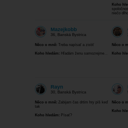
Koho hl
spoločnos
niečo dl
Mazejkobb
36
,
Banská Bystrica
Něco o mně:
Treba napísať a zistiť
Něco o m
Koho hledám:
Hľadám ženu samozrejme...
Koho hl
Rayn
30
,
Banská Bystrica
Něco o mně:
Zabijam čas drtim hry píš keď
Něco o m
tak
Koho hl
Koho hledám:
Písať?