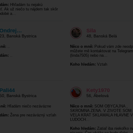
edám:
Hhľadám tu nejakú
ť. Ak už niečo tu nájdem tak skôr
hodobé a…
Ondrej…
Sila
23
,
Banská Bystrica
48
,
Banská Belá
ně:
..
Něco o mně:
Pokud vám zde neodp
můžete mě kontaktovat na Telegra
edám:
..
(linda7505) nebo na…
Koho hledám:
Vztah
Pali44
Kety1970
50
,
Banská Bystrica
56
,
Ábelová
ně:
Hľadám niečo nezáväzne
Něco o mně:
SOM OBYCAJNA ,
SKROMNA ZENA. V ZIVOTE SOM
edám:
Žena pre nezáväzný vzťah
VELA KRAT SKLAMALA HLAVNE V
LUDOCH…
Koho hledám:
Zatiaľ iba niekoľko n
písanie. Čas ukáže co bude ďalej