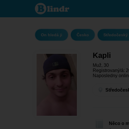
Kapli - On
hledá ji
Středočeský
kraj -
Příbram
On hledá ji
Česko
Středočeský 
Kapli
Muž, 30
Registrovaný/á: 2
Naposledny onlin
Středočesk
Něco o 