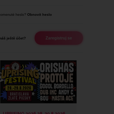
omenuté heslo?
Obnovit heslo
Zaregistruj se
áš ještě účet?