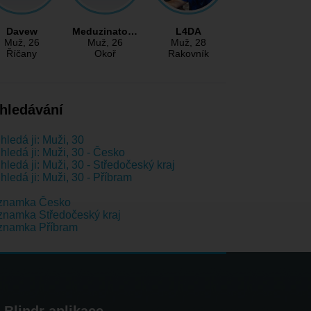
Davew
Meduzinato…
L4DA
Muž
, 26
Muž
, 26
Muž
, 28
Říčany
Okoř
Rakovník
hledávání
hledá ji: Muži, 30
hledá ji: Muži, 30 - Česko
hledá ji: Muži, 30 - Středočeský kraj
hledá ji: Muži, 30 - Příbram
znamka Česko
namka Středočeský kraj
znamka Příbram