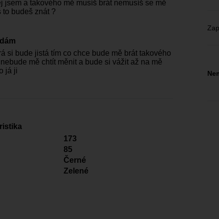
j jsem a takového mě musíš brát nemusíš se mě
s to budeš znát ?
Zap
edám
rá si bude jistá tím co chce bude mě brát takového
 nebude mě chtít měnit a bude si vážit až na mě
 já ji
Nem
istika
173
85
Černé
Zelené