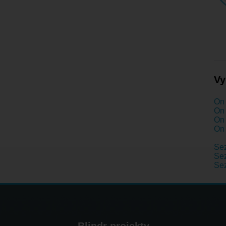
Vy
On 
On 
On 
On 
Se
Sez
Se