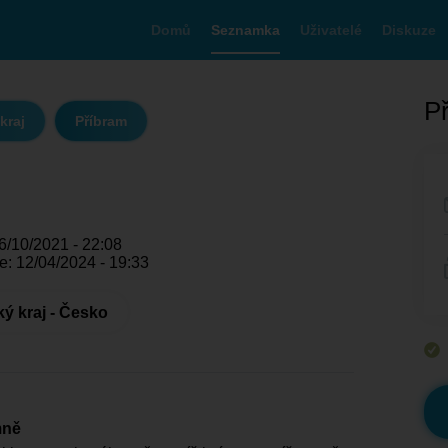
Domů
Seznamka
Uživatelé
Diskuze
Př
kraj
Příbram
6/10/2021 - 22:08
e: 12/04/2024 - 19:33
ý kraj - Česko
mně