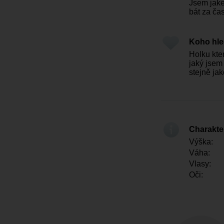
Jsem jake
bát za ča
Koho hl
Holku kte
jaký jsem
stejně jako
Charakter
Výška:
Váha:
Vlasy:
Oči: