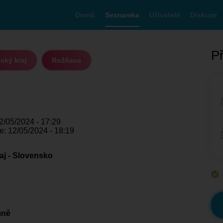
Domů
Seznamka
Uživatelé
Diskuze
Př
cký kraj
Rožňava
2/05/2024 - 17:29
e: 12/05/2024 - 18:19
aj - Slovensko
mně