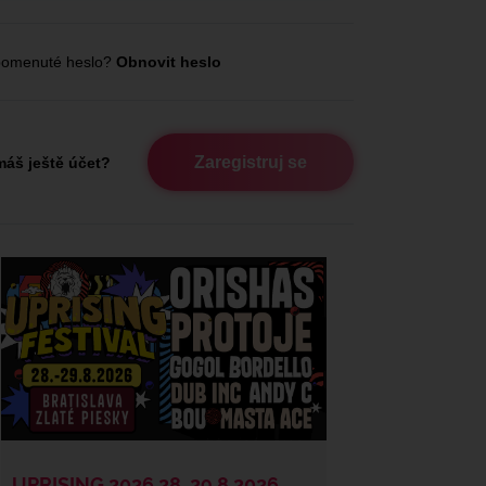
omenuté heslo?
Obnovit heslo
Zaregistruj se
áš ještě účet?