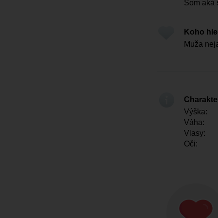
Som aká
Koho hl
Muža nej
Charakter
Výška:
Váha:
Vlasy:
Oči: