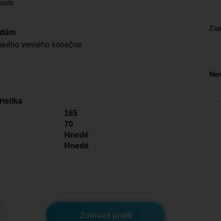
 som
Zap
edám
akého verného konečne
Nem
istika
165
70
Hnedé
Hnedé
Zobrazit profil