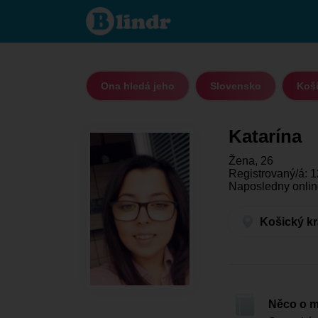
Katarína
- Ona
hledá
jeho
Košický
kraj -
Rožňava
Ona hledá jeho
Slovensko
Koši
Katarína
Žena, 26
Registrovaný/á: 1
Naposledny onlin
Košický kr
Něco o 