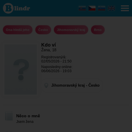
Kdo ví - Ona
hledá jeho
Jihomoravský
kraj - Brno
Ona hledá jeho
Česko
Jihomoravský kraj
Brno
Kdo ví
Žena, 18
Registrovaný/á:
02/05/2026 - 21:50
Naposledny online:
06/06/2026 - 19:03
Jihomoravský kraj - Česko
Něco o mně
Jsem žena