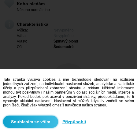
Koho hledám
Někoho normálního
Charakteristika
Výška:
Nevyplněno
Váha:
Nevyplněno
Vlasy:
Špinavý blond
Oči:
Šedomodré
Tato stránka využívá cookies a jiné technologie sledování na rozlišení
jednotlivých zařízení, na individuální nastavení služeb, analytické a statistické
účely a pro přizpůsobení zobrazení obsahu a reklam. Některé informace
mohou být poskytnuty i našim partnerům v oblasti sociálních médií, inzerce a
analýzy. Pokud budeš pokračovat v používání stránky, předpokládáme, že ti
vyhovuje aktuální nastavení. Nastavení si můžeš kdykoliv změnit ve svém
prohlížeči, čímž však výrazně omezíš funkčnost našich stránek.
Mám zájem
Přizpůsobit
Vyhledávání