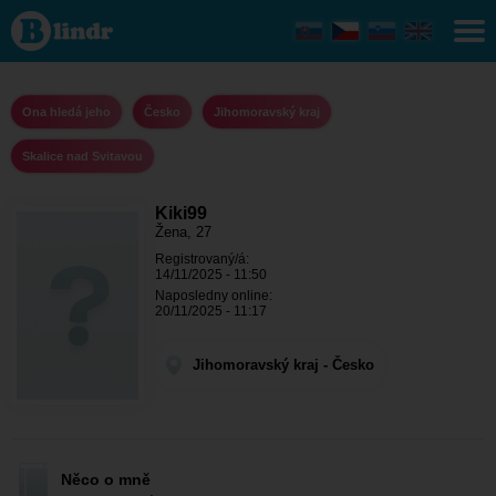
Kiki99 - Ona
hledá jeho
Jihomoravský
kraj - Skalice
nad Svitavou
Ona hledá jeho
Česko
Jihomoravský kraj
Skalice nad Svitavou
Kiki99
Žena, 27
Registrovaný/á:
14/11/2025 - 11:50
Naposledny online:
20/11/2025 - 11:17
Jihomoravský kraj - Česko
Něco o mně