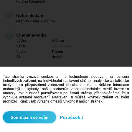
Pojď se kamarádit
Koho hledám
Někoho s kým je sranda
Charakteristika
Výška:
160 cm
Váha:
Nevyplněno
Vlasy:
Tmavé
Oči:
Hnědé
Tato stránka využívá cookies a jiné technologie sledování na rozlišení
jednotlivých zařízení, na individuální nastavení služeb, analytické a statistické
účely a pro přizpůsobení zobrazení obsahu a reklam. Některé informace
mohou být poskytnuty i našim partnerům v oblasti sociálních médií, inzerce a
analýzy. Pokud budeš pokračovat v používání stránky, předpokládáme, že ti
vyhovuje aktuální nastavení. Nastavení si můžeš kdykoliv změnit ve svém
prohlížeči, čímž však výrazně omezíš funkčnost našich stránek.
Mám zájem
Přizpůsobit