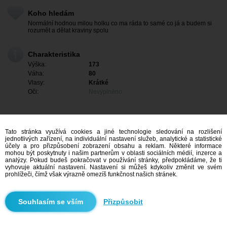
Koho hledám
Normální hodnou milou holku co ma ráda to samé co já a budem si
rozumět a dělat kraviny spolu
Charakteristika
Výška:
173
Váha:
80
Vlasy:
Krátké
Oči:
Nevyplněno
Tato stránka využívá cookies a jiné technologie sledování na rozlišení
jednotlivých zařízení, na individuální nastavení služeb, analytické a statistické
účely a pro přizpůsobení zobrazení obsahu a reklam. Některé informace
mohou být poskytnuty i našim partnerům v oblasti sociálních médií, inzerce a
analýzy. Pokud budeš pokračovat v používání stránky, předpokládáme, že ti
vyhovuje aktuální nastavení. Nastavení si můžeš kdykoliv změnit ve svém
prohlížeči, čímž však výrazně omezíš funkčnost našich stránek.
Mám zájem
Přizpůsobit
Vyhledávání