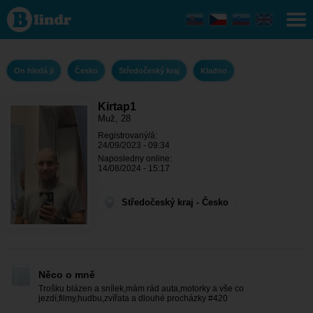
Kirtap1 - On
hledá ji
Středočeský
kraj -
Kladno
On hledá ji
Česko
Středočeský kraj
Kladno
Kirtap1
Muž, 28
Registrovaný/á:
24/09/2023 - 09:34
Naposledny online:
14/08/2024 - 15:17
Středočeský kraj - Česko
Něco o mně
Trošku blázen a snílek,mám rád auta,motorky a vše co
jezdí,filmy,hudbu,zvířata a dlouhé procházky #420