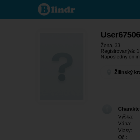
User675069246
- Ona hledá
někoho
Žilinský kraj -
Vrútky
User6750
Žena, 33
Registrovaný/á: 1
Naposledny onlin
Žilinský kr
Charakter
Výška:
Váha:
Vlasy:
Oči: