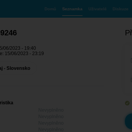
Domů
Seznamka
Uživatelé
Diskuze
69246
Př
5/06/2023 - 19:40
e: 15/06/2023 - 23:19
aj - Slovensko
istika
Nevyplněno
Nevyplněno
Nevyplněno
Nevyplněno