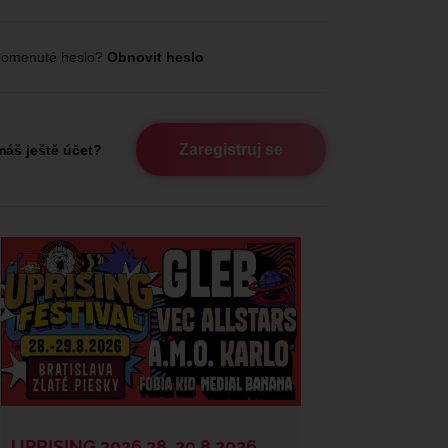
omenuté heslo?
Obnovit heslo
Zaregistruj se
áš ještě účet?