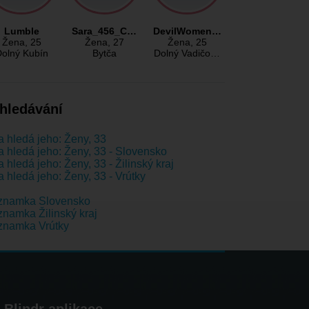
Lumble
Sara_456_C…
DevilWomen…
Žena
, 25
Žena
, 27
Žena
, 25
olný Kubín
Bytča
Dolný Vadičo…
hledávání
 hledá jeho: Ženy, 33
 hledá jeho: Ženy, 33 - Slovensko
 hledá jeho: Ženy, 33 - Žilinský kraj
 hledá jeho: Ženy, 33 - Vrútky
znamka Slovensko
namka Žilinský kraj
znamka Vrútky