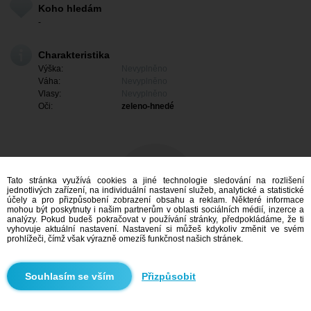
Koho hledám
-
Charakteristika
Výška:
Nevyplněno
Váha:
Nevyplněno
Vlasy:
Nevyplněno
Oči:
zeleno-hnedé
Tato stránka využívá cookies a jiné technologie sledování na rozlišení
jednotlivých zařízení, na individuální nastavení služeb, analytické a statistické
účely a pro přizpůsobení zobrazení obsahu a reklam. Některé informace
mohou být poskytnuty i našim partnerům v oblasti sociálních médií, inzerce a
analýzy. Pokud budeš pokračovat v používání stránky, předpokládáme, že ti
vyhovuje aktuální nastavení. Nastavení si můžeš kdykoliv změnit ve svém
prohlížeči, čímž však výrazně omezíš funkčnost našich stránek.
Mám zájem
Přizpůsobit
Vyhledávání