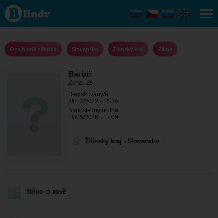
Barbiii -
Ona
hledá
někoho
Žilinský
kraj -
Ona hledá někoho
Slovensko
Žilinský kraj
Žilina
Žilina
Barbiii
Žena, 25
Registrovaný/á:
26/12/2022 - 15:35
Naposledny online:
10/05/2026 - 17:09
Žilinský kraj - Slovensko
Něco o mně
-