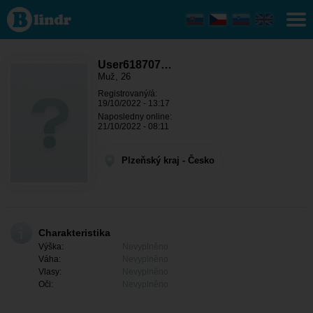
User618707784
- On hledá
někoho
Plzeňský kraj -
Domažlice
User618707…
Muž, 26
Registrovaný/á:
19/10/2022 - 13:17
Naposledny online:
21/10/2022 - 08:11
Plzeňský kraj - Česko
Charakteristika
Výška:
Nevyplněno
Váha:
Nevyplněno
Vlasy:
Nevyplněno
Oči:
Nevyplněno