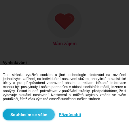
Mám zájem
Vyhledávání
On hledá ji: Muži, 26
Tato stránka využívá cookies a jiné technologie sledování na rozlišení
On hledá ji: Muži, 26 - Česko
jednotlivých zařízení, na individuální nastavení služeb, analytické a statistické
On hledá ji: Muži, 26 - Plzeňský kraj
účely a pro přizpůsobení zobrazení obsahu a reklam. Některé informace
On hledá ji: Muži, 26 - Domažlice
mohou být poskytnuty i našim partnerům v oblasti sociálních médií, inzerce a
analýzy. Pokud budeš pokračovat v používání stránky, předpokládáme, že ti
Seznamka Česko
vyhovuje aktuální nastavení. Nastavení si můžeš kdykoliv změnit ve svém
Seznamka Plzeňský kraj
prohlížeči, čímž však výrazně omezíš funkčnost našich stránek.
Seznamka Domažlice
Přizpůsobit
Doporučujeme