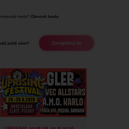
omenuté heslo?
Obnovit heslo
Zaregistruj se
áš ještě účet?