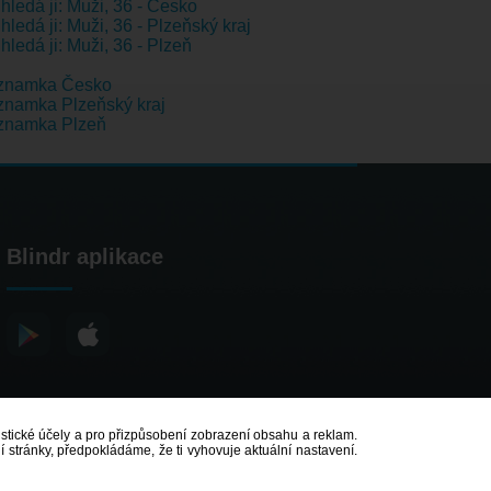
hledá ji: Muži, 36 - Česko
hledá ji: Muži, 36 - Plzeňský kraj
hledá ji: Muži, 36 - Plzeň
znamka Česko
namka Plzeňský kraj
znamka Plzeň
Blindr aplikace
atistické účely a pro přizpůsobení zobrazení obsahu a reklam.
 stránky, předpokládáme, že ti vyhovuje aktuální nastavení.