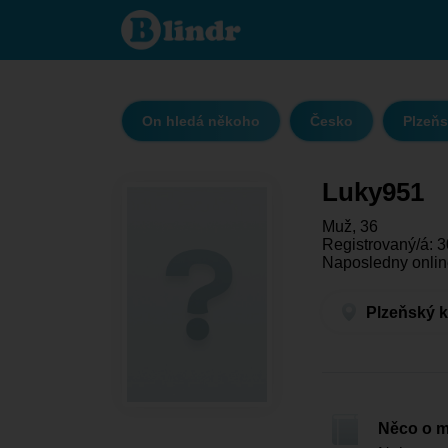
Luky951
- On
hledá
někoho
Plzeňský
kraj -
Plzeň
On hledá někoho
Česko
Plzeňs
Luky951
Muž, 36
Registrovaný/á: 3
Naposledny onlin
Plzeňský k
Něco o 