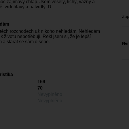
c zajímavý chlap. Jsem veselý, tichý, vážný a
ě tvrdohlavý a natvrdlý :D
Zap
edám
 těch rozchodech už nikoho nehledám. Nehledám
 k životu nepotřebuji. Řekl jsem si, že je lepší
m a starat se sám o sebe.
Nem
istika
169
70
Nevyplněno
Nevyplněno