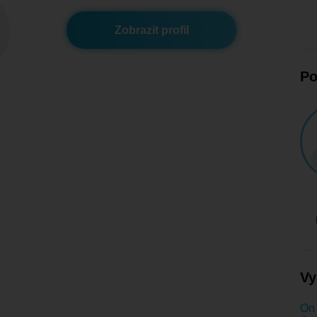
Zobrazit profil
Po
Vy
On 