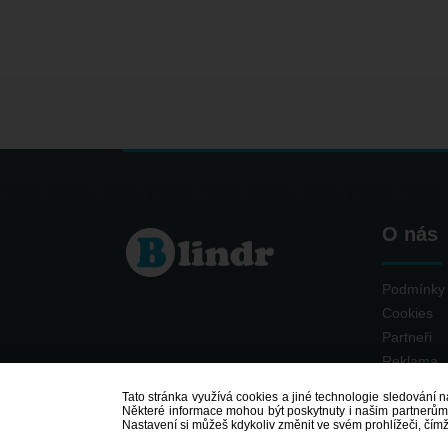
O nás
Podmínky 
Cookies
Partneři
Reklama
Kontakt
Tato stránka využívá cookies a jiné technologie sledování na
Některé informace mohou být poskytnuty i našim partnerům v
Nastavení si můžeš kdykoliv změnit ve svém prohlížeči, čím