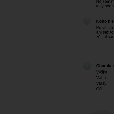
Nejsem mo
taky hodn
Koho hl
Po všech
ani sex to
zůstat sá
Charakter
Výška:
Váha:
Vlasy:
Oči: