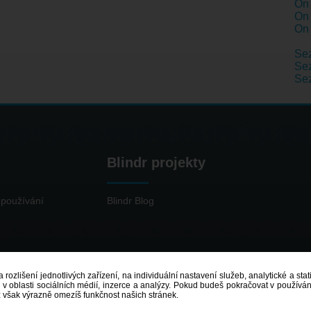
On 
On 
On 
Se
Sez
Se
Blindr projekty
používání
Blindr Blog
 rozlišení jednotlivých zařízení, na individuální nastavení služeb, analytické a st
 oblasti sociálních médií, inzerce a analýzy. Pokud budeš pokračovat v používání
ž však výrazně omezíš funkčnost našich stránek.