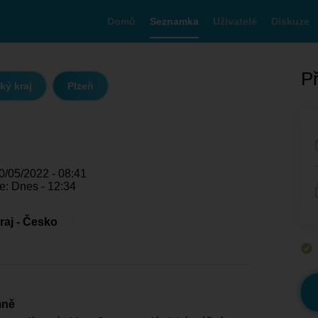
Domů
Seznamka
Uživatelé
Diskuze
Př
ký kraj
Plzeň
0/05/2022 - 08:41
e: Dnes - 12:34
raj - Česko
mně