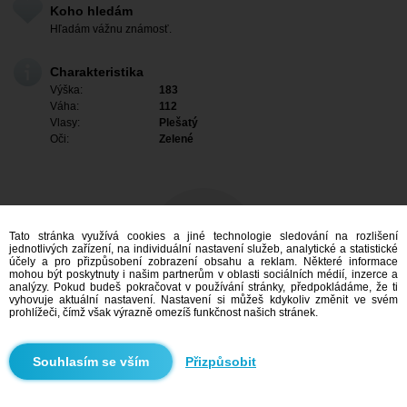
Koho hledám
Hľadám vážnu známosť.
Charakteristika
Výška:
183
Váha:
112
Vlasy:
Plešatý
Oči:
Zelené
Tato stránka využívá cookies a jiné technologie sledování na rozlišení
jednotlivých zařízení, na individuální nastavení služeb, analytické a statistické
účely a pro přizpůsobení zobrazení obsahu a reklam. Některé informace
mohou být poskytnuty i našim partnerům v oblasti sociálních médií, inzerce a
analýzy. Pokud budeš pokračovat v používání stránky, předpokládáme, že ti
vyhovuje aktuální nastavení. Nastavení si můžeš kdykoliv změnit ve svém
prohlížeči, čímž však výrazně omezíš funkčnost našich stránek.
Mám zájem
Přizpůsobit
Vyhledávání