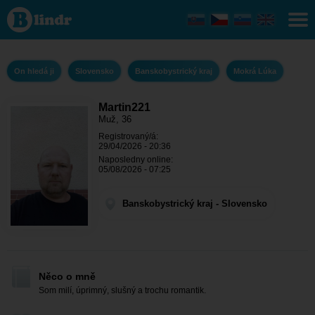
Martin221 - On
hledá ji
Banskobystrický
kraj - Mokrá
Lúka
On hledá ji
Slovensko
Banskobystrický kraj
Mokrá Lúka
Martin221
Muž, 36
Registrovaný/á:
29/04/2026 - 20:36
Naposledny online:
05/08/2026 - 07:25
Banskobystrický kraj - Slovensko
Něco o mně
Som milí, úprimný, slušný a trochu romantik.